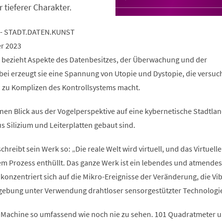
r tieferer Charakter.
 - STADT.DATEN.KUNST
er 2023
 bezieht Aspekte des Datenbesitzes, der Überwachung und der
bei erzeugt sie eine Spannung von Utopie und Dystopie, die versuch
h zu Komplizen des Kontrollsystems macht.
nen Blick aus der Vogelperspektive auf eine kybernetische Stadtlan
s Silizium und Leiterplatten gebaut sind.
hreibt sein Werk so: „Die reale Welt wird virtuell, und das Virtuelle
sem Prozess enthüllt. Das ganze Werk ist ein lebendes und atmendes
konzentriert sich auf die Mikro-Ereignisse der Veränderung, die Vi
ebung unter Verwendung drahtloser sensorgestützter Technologi
 Machine so umfassend wie noch nie zu sehen. 101 Quadratmeter 