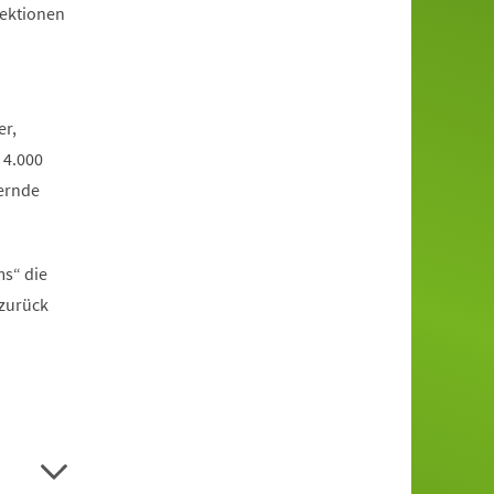
jektionen
er,
 4.000
ernde
ms“ die
 zurück