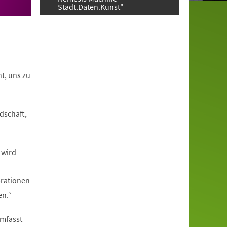
Stadt.Daten.Kunst"
t, uns zu
dschaft,
 wird
brationen
en.“
umfasst