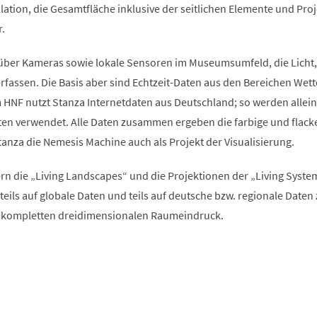
allation, die Gesamtfläche inklusive der seitlichen Elemente und Pro
.
über Kameras sowie lokale Sensoren im Museumsumfeld, die Licht,
fassen. Die Basis aber sind Echtzeit-Daten aus den Bereichen Wett
 HNF nutzt Stanza Internetdaten aus Deutschland; so werden allein
en verwendet. Alle Daten zusammen ergeben die farbige und flack
tanza die Nemesis Machine auch als Projekt der Visualisierung.
n die „Living Landscapes“ und die Projektionen der „Living Syste
n teils auf globale Daten und teils auf deutsche bzw. regionale Daten
n kompletten dreidimensionalen Raumeindruck.