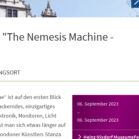
 "The Nemesis Machine -
NGSORT
“ ist auf den ersten Blick
06. September 2023
lackerndes, einzigartiges
–
ktronik, Monitoren, Licht
06. September 2023
t man sich etwas länger auf
 Londoner Künstlers Stanza
Heinz Nixdorf MuseumsF