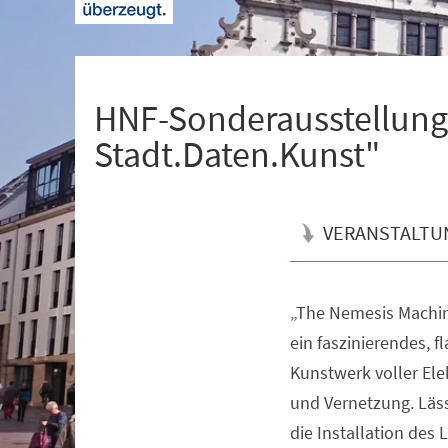
+
1
HNF-Sonderausstellung
Stadt.Daten.Kunst"
VERANSTALTU
„The Nemesis Machine
Veranstaltungsinformationen
ein faszinierendes, f
Kunstwerk voller Ele
und Vernetzung. Läss
die Installation des