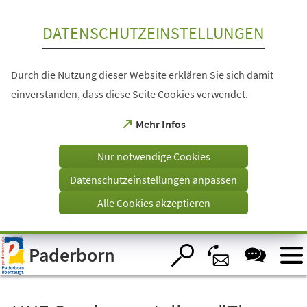
Inhalt anspringen
DATENSCHUTZEINSTELLUNGEN
Durch die Nutzung dieser Website erklären Sie sich damit
einverstanden, dass diese Seite Cookies verwendet.
(Öffnet
Mehr Infos
in
einem
Nur notwendige Cookies
neuen
Tab)
Datenschutzeinstellungen anpassen
Alle Cookies akzeptieren
Visuelle
Paderborn
Assistenzsoftware
öffnen.