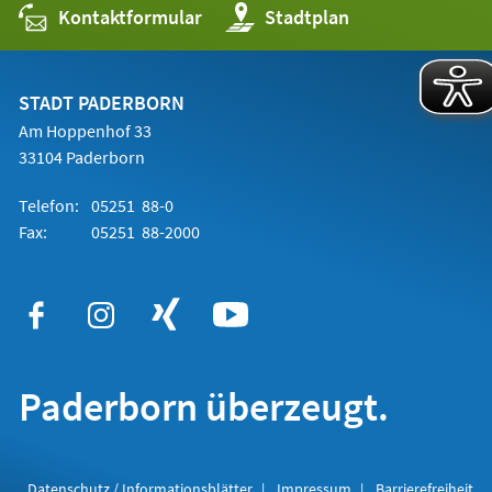
Kontaktformular
(Öffnet
Stadtplan
in
einem
neuen
Tab)
STADT PADERBORN
Am Hoppenhof 33
33104 Paderborn
Telefon:
05251 88-0
Fax:
05251 88-2000
Paderborn überzeugt.
Datenschutz / Informationsblätter
Impressum
Barrierefreiheit