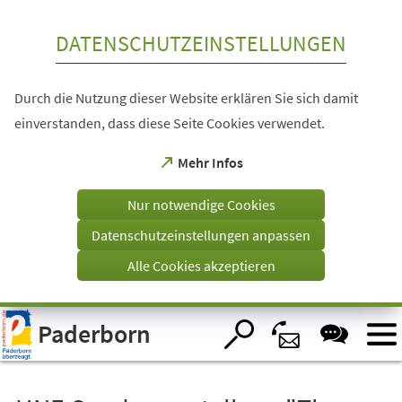
Inhalt anspringen
DATENSCHUTZEINSTELLUNGEN
Durch die Nutzung dieser Website erklären Sie sich damit
einverstanden, dass diese Seite Cookies verwendet.
(Öffnet
Mehr Infos
in
einem
Nur notwendige Cookies
neuen
Tab)
Datenschutzeinstellungen anpassen
Alle Cookies akzeptieren
Visuelle
Paderborn
Assistenzsoftware
öffnen.