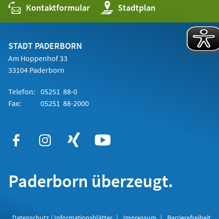
Kontaktformular
(Öffnet
Stadtplan
in
einem
neuen
Tab)
STADT PADERBORN
Am Hoppenhof 33
33104 Paderborn
Telefon:
05251 88-0
Fax:
05251 88-2000
Paderborn überzeugt.
Datenschutz / Informationsblätter
Impressum
Barrierefreiheit