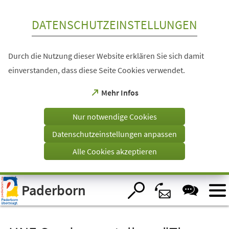
Inhalt anspringen
DATENSCHUTZEINSTELLUNGEN
Durch die Nutzung dieser Website erklären Sie sich damit
einverstanden, dass diese Seite Cookies verwendet.
(Öffnet
Mehr Infos
in
einem
Nur notwendige Cookies
neuen
Tab)
Datenschutzeinstellungen anpassen
Alle Cookies akzeptieren
Visuelle
Paderborn
Assistenzsoftware
öffnen.