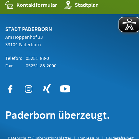
Kontaktformular
(Öffnet
Stadtplan
in
einem
neuen
Tab)
STADT PADERBORN
Am Hoppenhof 33
33104 Paderborn
Telefon:
05251 88-0
Fax:
05251 88-2000
Paderborn überzeugt.
Datenschutz / Informationsblätter
Impressum
Barrierefreiheit