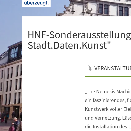
+
1
HNF-Sonderausstellung
Stadt.Daten.Kunst"
VERANSTALTU
„The Nemesis Machine
Veranstaltungsinformationen
ein faszinierendes, f
Kunstwerk voller Ele
und Vernetzung. Läss
die Installation des