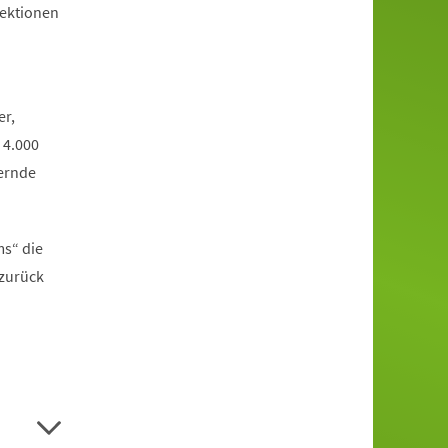
jektionen
er,
 4.000
ernde
ms“ die
 zurück