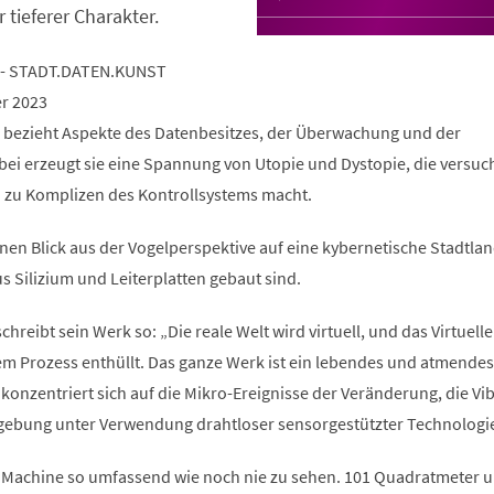
r tieferer Charakter.
 - STADT.DATEN.KUNST
er 2023
 bezieht Aspekte des Datenbesitzes, der Überwachung und der
bei erzeugt sie eine Spannung von Utopie und Dystopie, die versuch
h zu Komplizen des Kontrollsystems macht.
nen Blick aus der Vogelperspektive auf eine kybernetische Stadtlan
s Silizium und Leiterplatten gebaut sind.
hreibt sein Werk so: „Die reale Welt wird virtuell, und das Virtuelle
sem Prozess enthüllt. Das ganze Werk ist ein lebendes und atmendes
konzentriert sich auf die Mikro-Ereignisse der Veränderung, die Vi
ebung unter Verwendung drahtloser sensorgestützter Technologi
 Machine so umfassend wie noch nie zu sehen. 101 Quadratmeter 