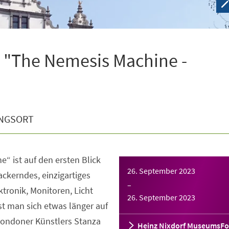
 "The Nemesis Machine -
NGSORT
“ ist auf den ersten Blick
26. September 2023
lackerndes, einzigartiges
–
ktronik, Monitoren, Licht
26. September 2023
t man sich etwas länger auf
 Londoner Künstlers Stanza
Heinz Nixdorf MuseumsF