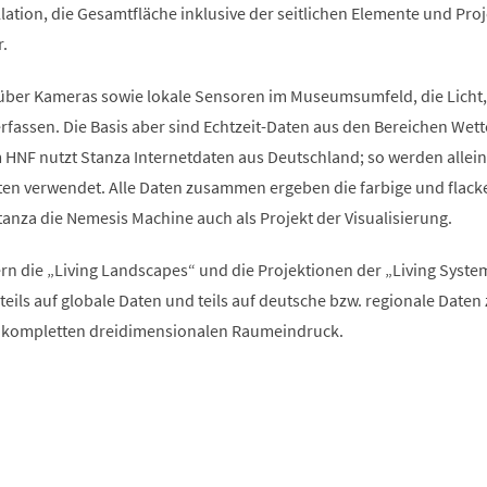
allation, die Gesamtfläche inklusive der seitlichen Elemente und Pro
.
über Kameras sowie lokale Sensoren im Museumsumfeld, die Licht,
fassen. Die Basis aber sind Echtzeit-Daten aus den Bereichen Wett
 HNF nutzt Stanza Internetdaten aus Deutschland; so werden allein
en verwendet. Alle Daten zusammen ergeben die farbige und flack
tanza die Nemesis Machine auch als Projekt der Visualisierung.
n die „Living Landscapes“ und die Projektionen der „Living Syste
n teils auf globale Daten und teils auf deutsche bzw. regionale Daten
n kompletten dreidimensionalen Raumeindruck.