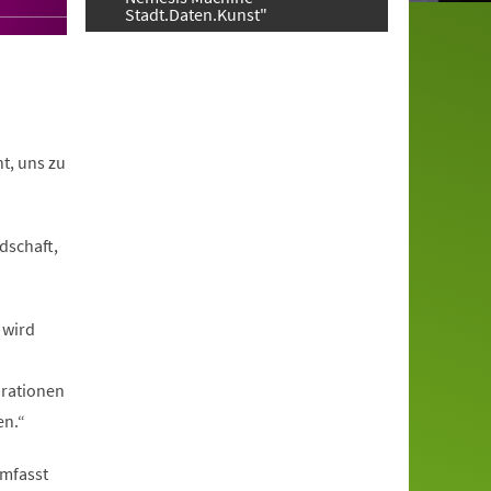
Stadt.Daten.Kunst"
t, uns zu
dschaft,
 wird
brationen
en.“
umfasst