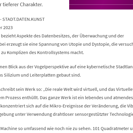
r tieferer Charakter.
 - STADT.DATEN.KUNST
er 2023
 bezieht Aspekte des Datenbesitzes, der Überwachung und der
bei erzeugt sie eine Spannung von Utopie und Dystopie, die versuch
h zu Komplizen des Kontrollsystems macht.
nen Blick aus der Vogelperspektive auf eine kybernetische Stadtlan
s Silizium und Leiterplatten gebaut sind.
hreibt sein Werk so: „Die reale Welt wird virtuell, und das Virtuelle
sem Prozess enthüllt. Das ganze Werk ist ein lebendes und atmendes
konzentriert sich auf die Mikro-Ereignisse der Veränderung, die Vi
ebung unter Verwendung drahtloser sensorgestützter Technologi
 Machine so umfassend wie noch nie zu sehen. 101 Quadratmeter 