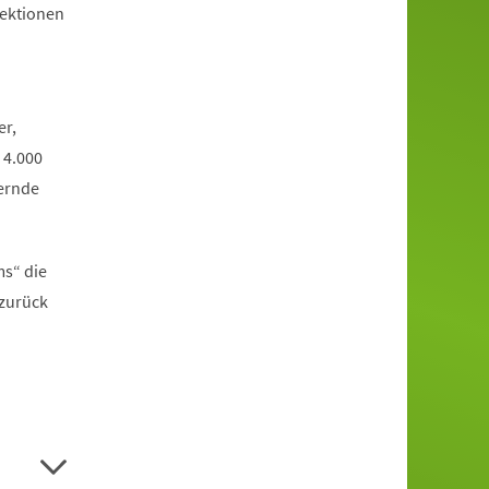
jektionen
er,
 4.000
ernde
ms“ die
 zurück