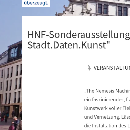
+
1
HNF-Sonderausstellung
Stadt.Daten.Kunst"
VERANSTALTU
„The Nemesis Machine
Veranstaltungsinformationen
ein faszinierendes, f
Kunstwerk voller Ele
und Vernetzung. Läss
die Installation des