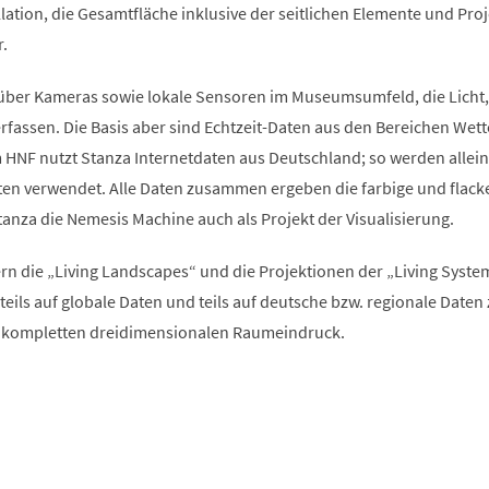
allation, die Gesamtfläche inklusive der seitlichen Elemente und Pro
.
über Kameras sowie lokale Sensoren im Museumsumfeld, die Licht,
fassen. Die Basis aber sind Echtzeit-Daten aus den Bereichen Wett
 HNF nutzt Stanza Internetdaten aus Deutschland; so werden allein
en verwendet. Alle Daten zusammen ergeben die farbige und flack
tanza die Nemesis Machine auch als Projekt der Visualisierung.
n die „Living Landscapes“ und die Projektionen der „Living Syste
n teils auf globale Daten und teils auf deutsche bzw. regionale Daten
n kompletten dreidimensionalen Raumeindruck.