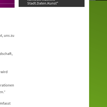
Stadt.Daten.Kunst"
t, uns zu
dschaft,
 wird
brationen
en.“
umfasst