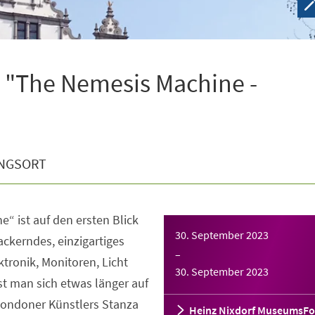
 "The Nemesis Machine -
NGSORT
“ ist auf den ersten Blick
30. September 2023
lackerndes, einzigartiges
–
ktronik, Monitoren, Licht
30. September 2023
t man sich etwas länger auf
 Londoner Künstlers Stanza
Heinz Nixdorf MuseumsF