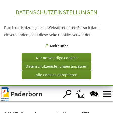
Inhalt anspringen
DATENSCHUTZEINSTELLUNGEN
Durch die Nutzung dieser Website erklären Sie sich damit
einverstanden, dass diese Seite Cookies verwendet.
(Öffnet
Mehr Infos
in
einem
Nur notwendige Cookies
neuen
Tab)
Datenschutzeinstellungen anpassen
Alle Cookies akzeptieren
Visuelle
Paderborn
Assistenzsoftware
öffnen.