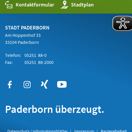
Kontaktformular
(Öffnet
Stadtplan
in
einem
neuen
Tab)
STADT PADERBORN
Am Hoppenhof 33
33104 Paderborn
Telefon:
05251 88-0
Fax:
05251 88-2000
Paderborn überzeugt.
Datenschutz / Informationsblätter
Impressum
Barrierefreiheit