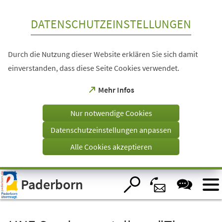
Inhalt anspringen
DATENSCHUTZEINSTELLUNGEN
Durch die Nutzung dieser Website erklären Sie sich damit
einverstanden, dass diese Seite Cookies verwendet.
(Öffnet
Mehr Infos
in
einem
Nur notwendige Cookies
neuen
Tab)
Datenschutzeinstellungen anpassen
Alle Cookies akzeptieren
Visuelle
Paderborn
Assistenzsoftware
öffnen.