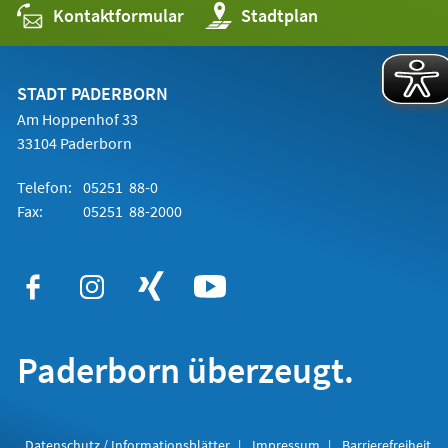
Kontaktformular
(Öffnet
Stadtplan
in
einem
neuen
Tab)
STADT PADERBORN
Am Hoppenhof 33
33104 Paderborn
Telefon:
05251 88-0
Fax:
05251 88-2000
Paderborn überzeugt.
Datenschutz / Informationsblätter
Impressum
Barrierefreiheit