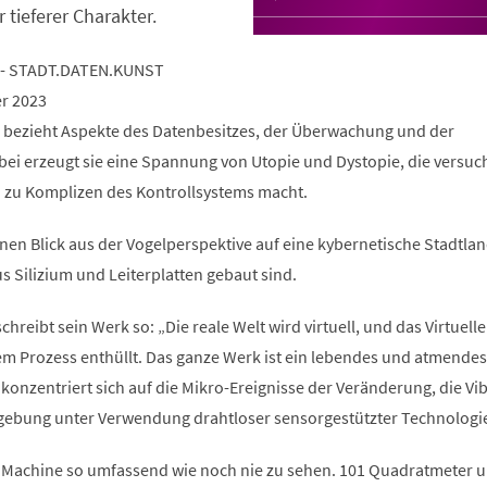
r tieferer Charakter.
 - STADT.DATEN.KUNST
er 2023
 bezieht Aspekte des Datenbesitzes, der Überwachung und der
bei erzeugt sie eine Spannung von Utopie und Dystopie, die versuch
h zu Komplizen des Kontrollsystems macht.
nen Blick aus der Vogelperspektive auf eine kybernetische Stadtlan
s Silizium und Leiterplatten gebaut sind.
hreibt sein Werk so: „Die reale Welt wird virtuell, und das Virtuelle
sem Prozess enthüllt. Das ganze Werk ist ein lebendes und atmendes
konzentriert sich auf die Mikro-Ereignisse der Veränderung, die Vi
ebung unter Verwendung drahtloser sensorgestützter Technologi
 Machine so umfassend wie noch nie zu sehen. 101 Quadratmeter 