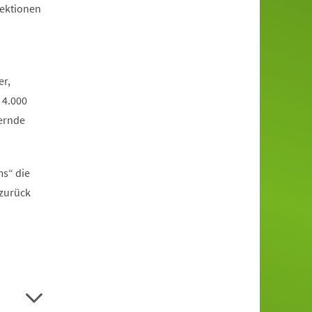
jektionen
er,
 4.000
ernde
ms“ die
 zurück