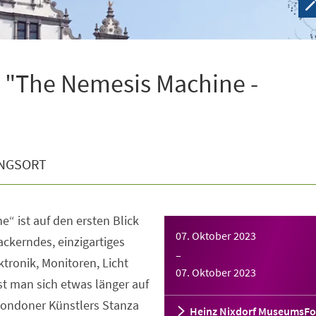
 "The Nemesis Machine -
NGSORT
“ ist auf den ersten Blick
07. Oktober 2023
lackerndes, einzigartiges
–
ktronik, Monitoren, Licht
07. Oktober 2023
t man sich etwas länger auf
 Londoner Künstlers Stanza
Heinz Nixdorf MuseumsF