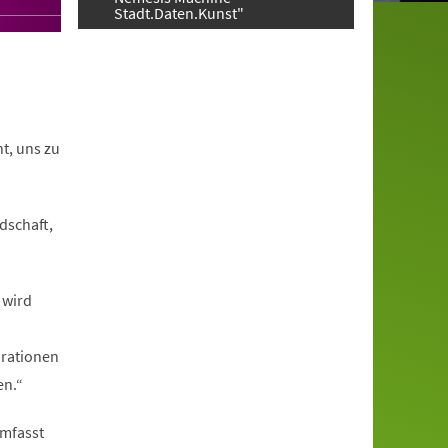
Stadt.Daten.Kunst"
t, uns zu
dschaft,
 wird
brationen
en.“
umfasst