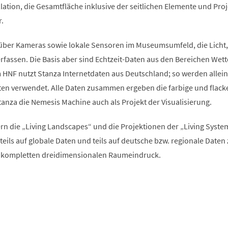
allation, die Gesamtfläche inklusive der seitlichen Elemente und Pro
.
über Kameras sowie lokale Sensoren im Museumsumfeld, die Licht,
fassen. Die Basis aber sind Echtzeit-Daten aus den Bereichen Wett
 HNF nutzt Stanza Internetdaten aus Deutschland; so werden allein
en verwendet. Alle Daten zusammen ergeben die farbige und flack
tanza die Nemesis Machine auch als Projekt der Visualisierung.
n die „Living Landscapes“ und die Projektionen der „Living Syste
n teils auf globale Daten und teils auf deutsche bzw. regionale Daten
n kompletten dreidimensionalen Raumeindruck.