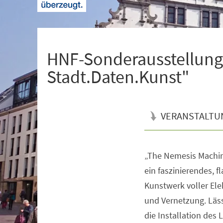
+
1
HNF-Sonderausstellung
Stadt.Daten.Kunst"
VERANSTALTU
„The Nemesis Machine
Veranstaltungsinformationen
ein faszinierendes, f
Kunstwerk voller Ele
und Vernetzung. Läss
die Installation des