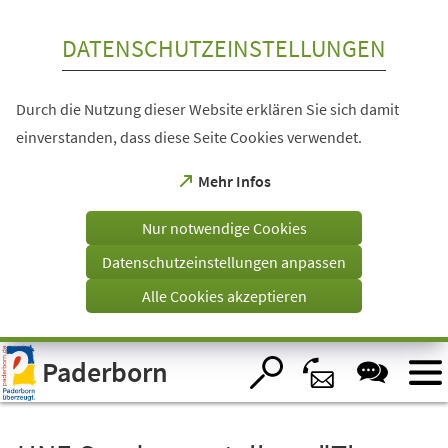
Inhalt anspringen
DATENSCHUTZEINSTELLUNGEN
Durch die Nutzung dieser Website erklären Sie sich damit
einverstanden, dass diese Seite Cookies verwendet.
(Öffnet
Mehr Infos
in
einem
Nur notwendige Cookies
neuen
Tab)
Datenschutzeinstellungen anpassen
Alle Cookies akzeptieren
Visuelle
Paderborn
Assistenzsoftware
öffnen.