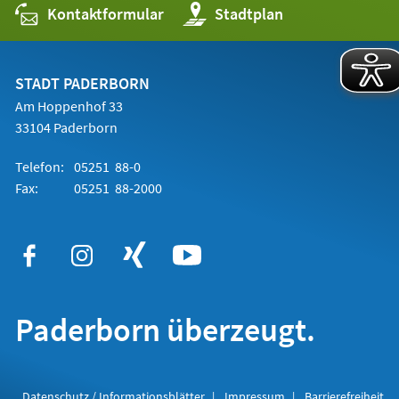
Kontaktformular
(Öffnet
Stadtplan
in
einem
neuen
Tab)
STADT PADERBORN
Am Hoppenhof 33
33104 Paderborn
Telefon:
05251 88-0
Fax:
05251 88-2000
Paderborn überzeugt.
Datenschutz / Informationsblätter
Impressum
Barrierefreiheit