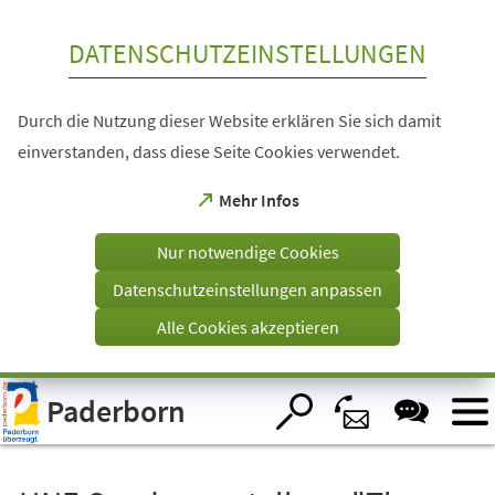
Inhalt anspringen
DATENSCHUTZEINSTELLUNGEN
Durch die Nutzung dieser Website erklären Sie sich damit
einverstanden, dass diese Seite Cookies verwendet.
(Öffnet
Mehr Infos
in
einem
Nur notwendige Cookies
neuen
Tab)
Datenschutzeinstellungen anpassen
Alle Cookies akzeptieren
Visuelle
Paderborn
Assistenzsoftware
öffnen.