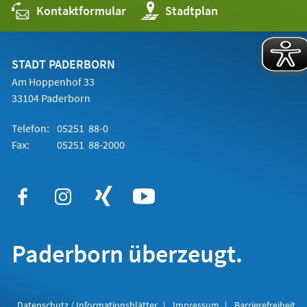
Kontaktformular
(Öffnet
Stadtplan
in
einem
neuen
Tab)
STADT PADERBORN
Am Hoppenhof 33
33104 Paderborn
Telefon:
05251 88-0
Fax:
05251 88-2000
Paderborn überzeugt.
Datenschutz / Informationsblätter
Impressum
Barrierefreiheit