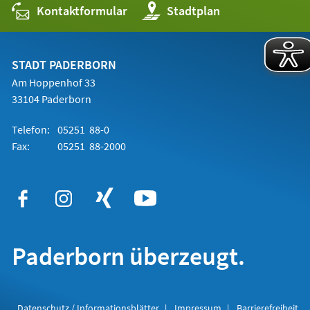
Kontaktformular
(Öffnet
Stadtplan
in
einem
neuen
Tab)
STADT PADERBORN
Am Hoppenhof 33
33104 Paderborn
Telefon:
05251 88-0
Fax:
05251 88-2000
Paderborn überzeugt.
Datenschutz / Informationsblätter
Impressum
Barrierefreiheit