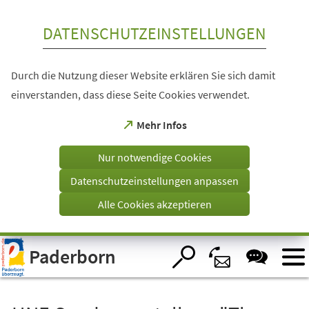
Inhalt anspringen
DATENSCHUTZEINSTELLUNGEN
Durch die Nutzung dieser Website erklären Sie sich damit
einverstanden, dass diese Seite Cookies verwendet.
(Öffnet
Mehr Infos
in
einem
Nur notwendige Cookies
neuen
Tab)
Datenschutzeinstellungen anpassen
Alle Cookies akzeptieren
Visuelle
Paderborn
Assistenzsoftware
öffnen.