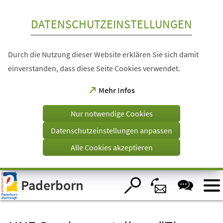
Inhalt anspringen
DATENSCHUTZEINSTELLUNGEN
Durch die Nutzung dieser Website erklären Sie sich damit
einverstanden, dass diese Seite Cookies verwendet.
(Öffnet
Mehr Infos
in
einem
Nur notwendige Cookies
neuen
Tab)
Datenschutzeinstellungen anpassen
Alle Cookies akzeptieren
Visuelle
Paderborn
Assistenzsoftware
öffnen.