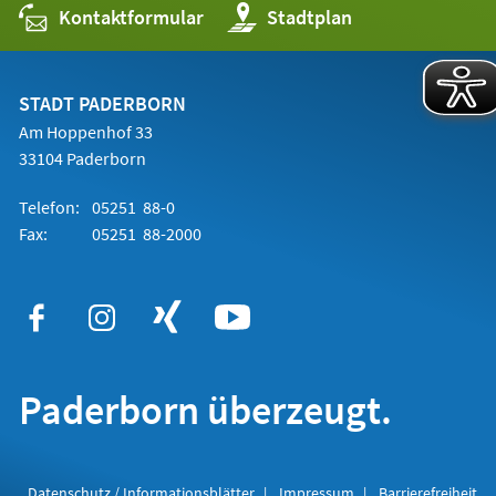
Kontaktformular
(Öffnet
Stadtplan
in
einem
neuen
Tab)
STADT PADERBORN
Am Hoppenhof 33
33104 Paderborn
Telefon:
05251 88-0
Fax:
05251 88-2000
Paderborn überzeugt.
Datenschutz / Informationsblätter
Impressum
Barrierefreiheit