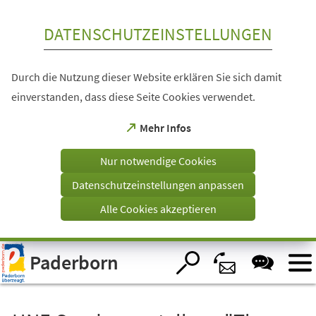
Inhalt anspringen
DATENSCHUTZEINSTELLUNGEN
Durch die Nutzung dieser Website erklären Sie sich damit
einverstanden, dass diese Seite Cookies verwendet.
(Öffnet
Mehr Infos
in
einem
Nur notwendige Cookies
neuen
Tab)
Datenschutzeinstellungen anpassen
Alle Cookies akzeptieren
Visuelle
Paderborn
Assistenzsoftware
öffnen.