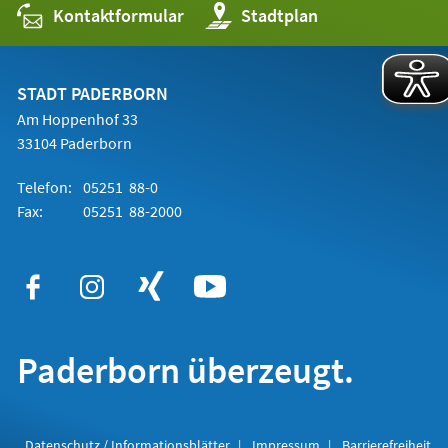
Kontaktformular
(Öffnet
Stadtplan
in
einem
neuen
Tab)
STADT PADERBORN
Am Hoppenhof 33
33104 Paderborn
Telefon:
05251 88-0
Fax:
05251 88-2000
Paderborn überzeugt.
Datenschutz / Informationsblätter
Impressum
Barrierefreiheit