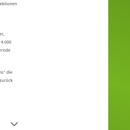
jektionen
er,
 4.000
ernde
ms“ die
 zurück