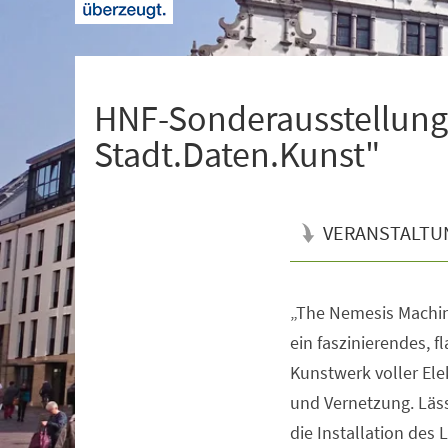
+
1
HNF-Sonderausstellung
Stadt.Daten.Kunst"
VERANSTALTU
„The Nemesis Machine
Veranstaltungsinformationen
ein faszinierendes, f
Kunstwerk voller Ele
und Vernetzung. Läss
die Installation des