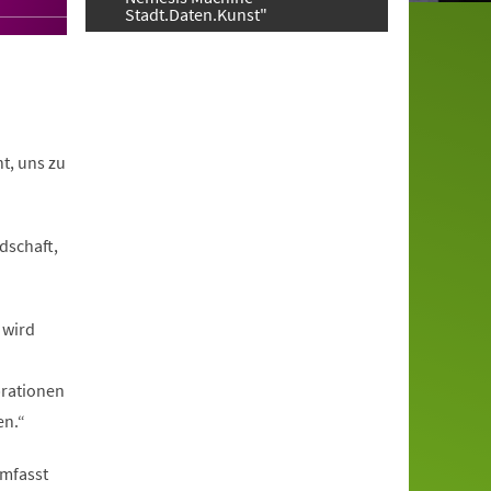
Stadt.Daten.Kunst"
t, uns zu
dschaft,
 wird
brationen
en.“
umfasst