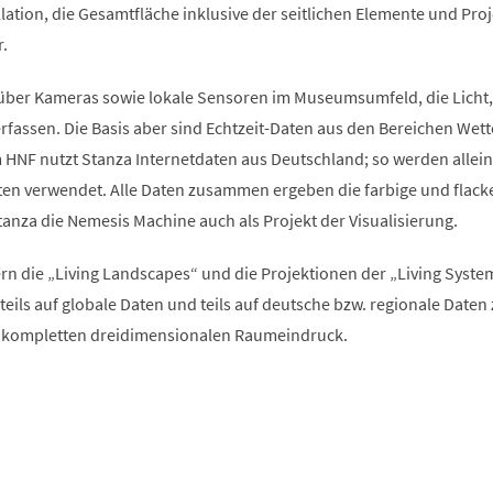
allation, die Gesamtfläche inklusive der seitlichen Elemente und Pro
.
über Kameras sowie lokale Sensoren im Museumsumfeld, die Licht,
fassen. Die Basis aber sind Echtzeit-Daten aus den Bereichen Wett
 HNF nutzt Stanza Internetdaten aus Deutschland; so werden allein
en verwendet. Alle Daten zusammen ergeben die farbige und flack
tanza die Nemesis Machine auch als Projekt der Visualisierung.
n die „Living Landscapes“ und die Projektionen der „Living Syste
n teils auf globale Daten und teils auf deutsche bzw. regionale Daten
n kompletten dreidimensionalen Raumeindruck.