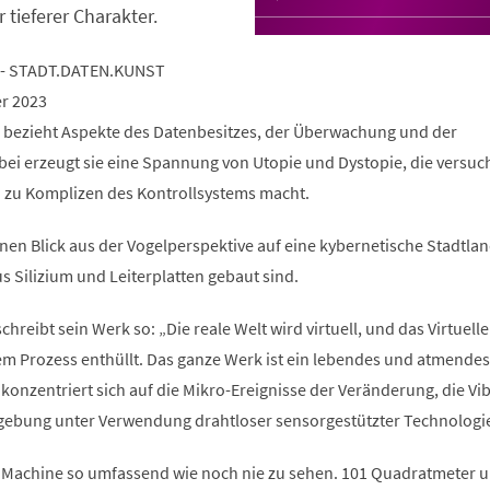
r tieferer Charakter.
 - STADT.DATEN.KUNST
er 2023
 bezieht Aspekte des Datenbesitzes, der Überwachung und der
bei erzeugt sie eine Spannung von Utopie und Dystopie, die versuch
h zu Komplizen des Kontrollsystems macht.
nen Blick aus der Vogelperspektive auf eine kybernetische Stadtlan
s Silizium und Leiterplatten gebaut sind.
hreibt sein Werk so: „Die reale Welt wird virtuell, und das Virtuelle
sem Prozess enthüllt. Das ganze Werk ist ein lebendes und atmendes
konzentriert sich auf die Mikro-Ereignisse der Veränderung, die Vi
ebung unter Verwendung drahtloser sensorgestützter Technologi
 Machine so umfassend wie noch nie zu sehen. 101 Quadratmeter 