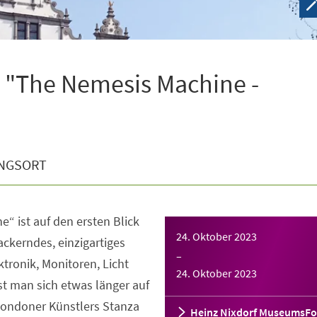
 "The Nemesis Machine -
NGSORT
“ ist auf den ersten Blick
24. Oktober 2023
lackerndes, einzigartiges
–
ktronik, Monitoren, Licht
24. Oktober 2023
t man sich etwas länger auf
 Londoner Künstlers Stanza
Heinz Nixdorf MuseumsF