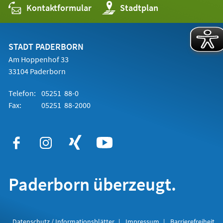
Kontaktformular
(Öffnet
Stadtplan
in
einem
neuen
Tab)
STADT PADERBORN
Am Hoppenhof 33
33104 Paderborn
Telefon:
05251 88-0
Fax:
05251 88-2000
Paderborn überzeugt.
Datenschutz / Informationsblätter
Impressum
Barrierefreiheit