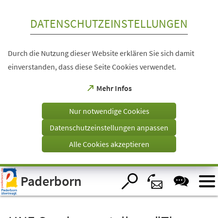
Inhalt anspringen
DATENSCHUTZEINSTELLUNGEN
Durch die Nutzung dieser Website erklären Sie sich damit
einverstanden, dass diese Seite Cookies verwendet.
(Öffnet
Mehr Infos
in
einem
Nur notwendige Cookies
neuen
Tab)
Datenschutzeinstellungen anpassen
Alle Cookies akzeptieren
Visuelle
Paderborn
Assistenzsoftware
öffnen.