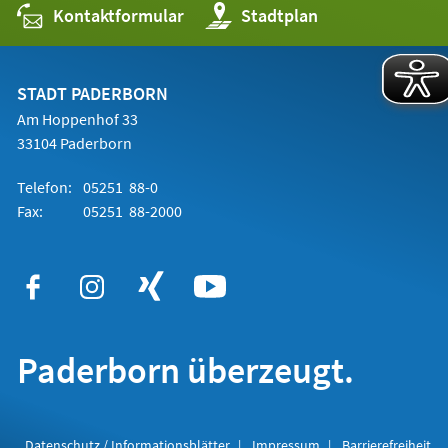
Kontaktformular
(Öffnet
Stadtplan
in
einem
neuen
Tab)
STADT PADERBORN
Am Hoppenhof 33
33104 Paderborn
Telefon:
05251 88-0
Fax:
05251 88-2000
Paderborn überzeugt.
Datenschutz / Informationsblätter
Impressum
Barrierefreiheit