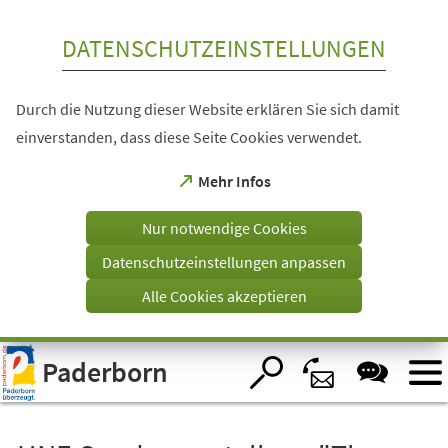
Inhalt anspringen
DATENSCHUTZEINSTELLUNGEN
Durch die Nutzung dieser Website erklären Sie sich damit
einverstanden, dass diese Seite Cookies verwendet.
(Öffnet
Mehr Infos
in
einem
Nur notwendige Cookies
neuen
Tab)
Datenschutzeinstellungen anpassen
Alle Cookies akzeptieren
Visuelle
Paderborn
Assistenzsoftware
öffnen.