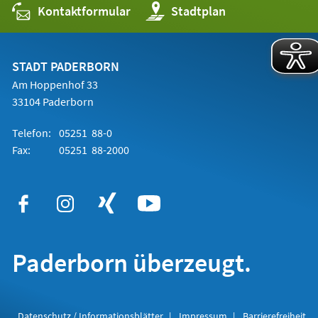
Kontaktformular
(Öffnet
Stadtplan
in
einem
neuen
Tab)
STADT PADERBORN
Am Hoppenhof 33
33104 Paderborn
Telefon:
05251 88-0
Fax:
05251 88-2000
Paderborn überzeugt.
Datenschutz / Informationsblätter
Impressum
Barrierefreiheit