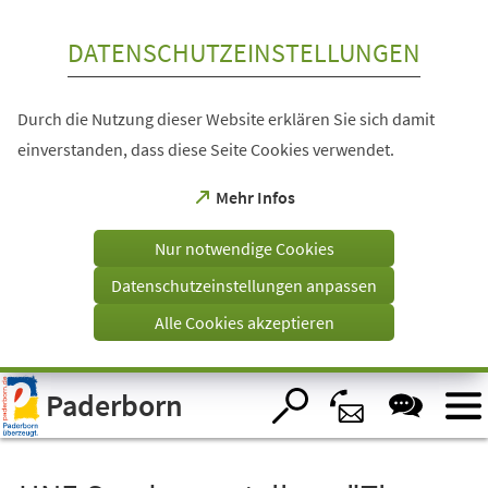
Inhalt anspringen
DATENSCHUTZEINSTELLUNGEN
Durch die Nutzung dieser Website erklären Sie sich damit
einverstanden, dass diese Seite Cookies verwendet.
(Öffnet
Mehr Infos
in
einem
Nur notwendige Cookies
neuen
Tab)
Datenschutzeinstellungen anpassen
Alle Cookies akzeptieren
Visuelle
Paderborn
Assistenzsoftware
öffnen.