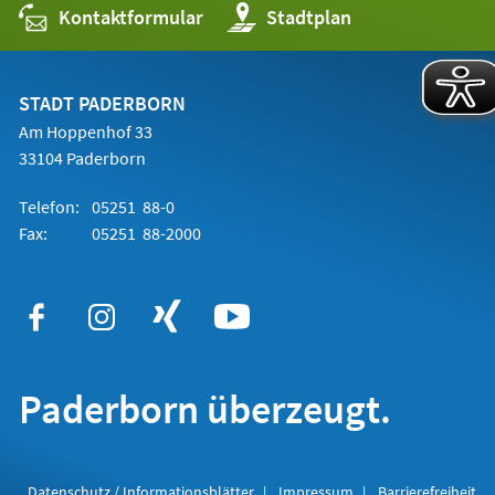
Kontaktformular
(Öffnet
Stadtplan
in
einem
neuen
Tab)
STADT PADERBORN
Am Hoppenhof 33
33104 Paderborn
Telefon:
05251 88-0
Fax:
05251 88-2000
Paderborn überzeugt.
Datenschutz / Informationsblätter
Impressum
Barrierefreiheit