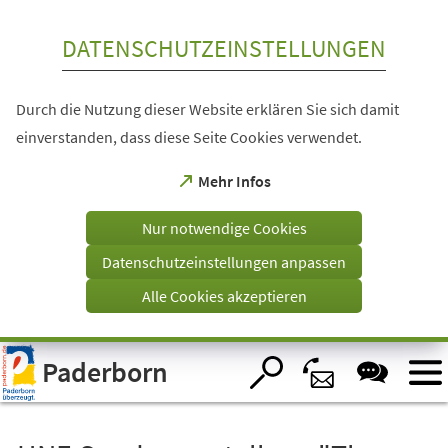
Inhalt anspringen
DATENSCHUTZEINSTELLUNGEN
Durch die Nutzung dieser Website erklären Sie sich damit
einverstanden, dass diese Seite Cookies verwendet.
(Öffnet
Mehr Infos
in
einem
Nur notwendige Cookies
neuen
Tab)
Datenschutzeinstellungen anpassen
Alle Cookies akzeptieren
Visuelle
Paderborn
Assistenzsoftware
öffnen.