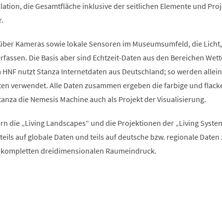
allation, die Gesamtfläche inklusive der seitlichen Elemente und Pro
.
über Kameras sowie lokale Sensoren im Museumsumfeld, die Licht,
fassen. Die Basis aber sind Echtzeit-Daten aus den Bereichen Wett
 HNF nutzt Stanza Internetdaten aus Deutschland; so werden allein
en verwendet. Alle Daten zusammen ergeben die farbige und flack
tanza die Nemesis Machine auch als Projekt der Visualisierung.
n die „Living Landscapes“ und die Projektionen der „Living Syste
n teils auf globale Daten und teils auf deutsche bzw. regionale Daten
n kompletten dreidimensionalen Raumeindruck.