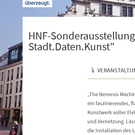
+
1
HNF-Sonderausstellung
Stadt.Daten.Kunst"
VERANSTALTU
„The Nemesis Machine
Veranstaltungsinformationen
ein faszinierendes, f
Kunstwerk voller Ele
und Vernetzung. Läss
die Installation des