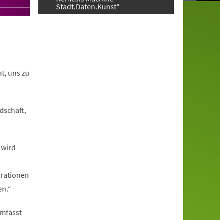
Stadt.Daten.Kunst"
t, uns zu
dschaft,
 wird
brationen
en.“
umfasst