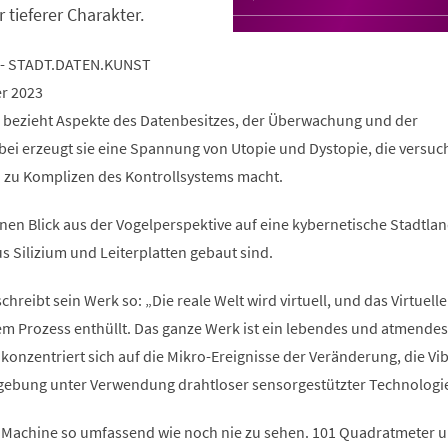
r tieferer Charakter.
 - STADT.DATEN.KUNST
er 2023
 bezieht Aspekte des Datenbesitzes, der Überwachung und der
bei erzeugt sie eine Spannung von Utopie und Dystopie, die versuch
h zu Komplizen des Kontrollsystems macht.
nen Blick aus der Vogelperspektive auf eine kybernetische Stadtlan
s Silizium und Leiterplatten gebaut sind.
hreibt sein Werk so: „Die reale Welt wird virtuell, und das Virtuelle
sem Prozess enthüllt. Das ganze Werk ist ein lebendes und atmendes
konzentriert sich auf die Mikro-Ereignisse der Veränderung, die Vi
ebung unter Verwendung drahtloser sensorgestützter Technologi
 Machine so umfassend wie noch nie zu sehen. 101 Quadratmeter 