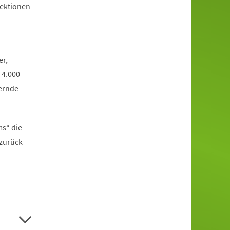
jektionen
er,
 4.000
ernde
ms“ die
 zurück