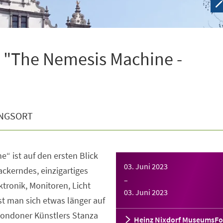
 "The Nemesis Machine -
NGSORT
“ ist auf den ersten Blick
03. Juni 2023
lackerndes, einzigartiges
–
ktronik, Monitoren, Licht
03. Juni 2023
t man sich etwas länger auf
 Londoner Künstlers Stanza
Heinz Nixdorf MuseumsF