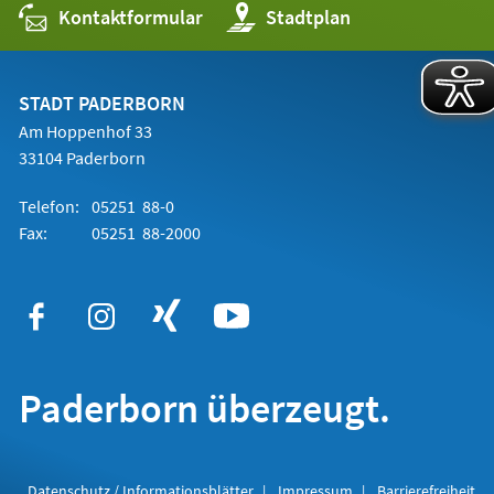
Kontaktformular
(Öffnet
Stadtplan
in
einem
neuen
Tab)
STADT PADERBORN
Am Hoppenhof 33
33104 Paderborn
Telefon:
05251 88-0
Fax:
05251 88-2000
Paderborn überzeugt.
Datenschutz / Informationsblätter
Impressum
Barrierefreiheit