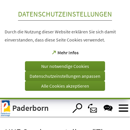
Inhalt anspringen
DATENSCHUTZEINSTELLUNGEN
Durch die Nutzung dieser Website erklären Sie sich damit
einverstanden, dass diese Seite Cookies verwendet.
(Öffnet
Mehr Infos
in
einem
Nur notwendige Cookies
neuen
Tab)
Datenschutzeinstellungen anpassen
Alle Cookies akzeptieren
Visuelle
Paderborn
Assistenzsoftware
öffnen.