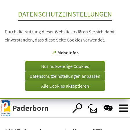
Inhalt anspringen
DATENSCHUTZEINSTELLUNGEN
Durch die Nutzung dieser Website erklären Sie sich damit
einverstanden, dass diese Seite Cookies verwendet.
(Öffnet
Mehr Infos
in
einem
Nur notwendige Cookies
neuen
Tab)
Datenschutzeinstellungen anpassen
Alle Cookies akzeptieren
Visuelle
Paderborn
Assistenzsoftware
öffnen.