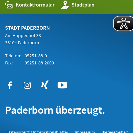
Kontaktformular
(Öffnet
Stadtplan
in
einem
neuen
Tab)
STADT PADERBORN
Am Hoppenhof 33
33104 Paderborn
Telefon:
05251 88-0
Fax:
05251 88-2000
Paderborn überzeugt.
Datenschutz / Informationsblätter
Impressum
Barrierefreiheit