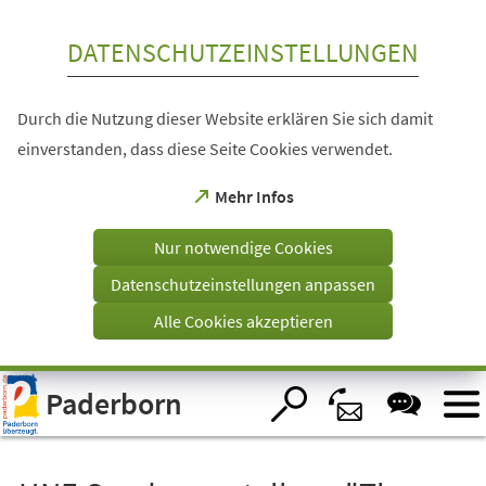
Inhalt anspringen
DATENSCHUTZEINSTELLUNGEN
Durch die Nutzung dieser Website erklären Sie sich damit
einverstanden, dass diese Seite Cookies verwendet.
(Öffnet
Mehr Infos
in
einem
Nur notwendige Cookies
neuen
Tab)
Datenschutzeinstellungen anpassen
Alle Cookies akzeptieren
Visuelle
Paderborn
Assistenzsoftware
öffnen.