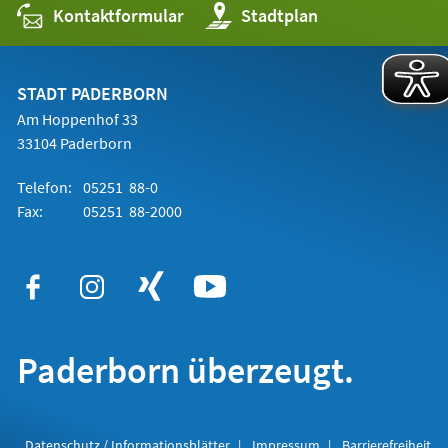
Kontaktformular
(Öffnet
Stadtplan
in
einem
neuen
Tab)
STADT PADERBORN
Am Hoppenhof 33
33104 Paderborn
Telefon:
05251 88-0
Fax:
05251 88-2000
Paderborn überzeugt.
Datenschutz / Informationsblätter
Impressum
Barrierefreiheit