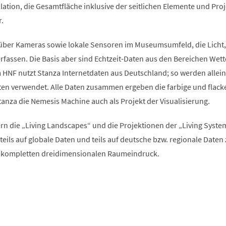
allation, die Gesamtfläche inklusive der seitlichen Elemente und Pro
.
über Kameras sowie lokale Sensoren im Museumsumfeld, die Licht,
fassen. Die Basis aber sind Echtzeit-Daten aus den Bereichen Wett
 HNF nutzt Stanza Internetdaten aus Deutschland; so werden allein
en verwendet. Alle Daten zusammen ergeben die farbige und flack
tanza die Nemesis Machine auch als Projekt der Visualisierung.
n die „Living Landscapes“ und die Projektionen der „Living Syste
n teils auf globale Daten und teils auf deutsche bzw. regionale Daten
n kompletten dreidimensionalen Raumeindruck.