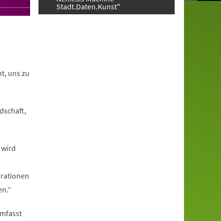
Stadt.Daten.Kunst"
t, uns zu
dschaft,
 wird
brationen
en.“
umfasst