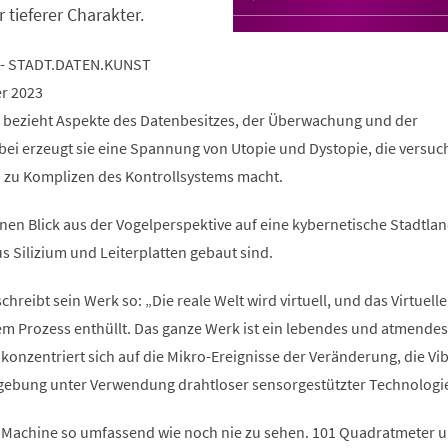
r tieferer Charakter.
 - STADT.DATEN.KUNST
er 2023
 bezieht Aspekte des Datenbesitzes, der Überwachung und der
bei erzeugt sie eine Spannung von Utopie und Dystopie, die versuch
h zu Komplizen des Kontrollsystems macht.
nen Blick aus der Vogelperspektive auf eine kybernetische Stadtlan
s Silizium und Leiterplatten gebaut sind.
hreibt sein Werk so: „Die reale Welt wird virtuell, und das Virtuelle
sem Prozess enthüllt. Das ganze Werk ist ein lebendes und atmendes
konzentriert sich auf die Mikro-Ereignisse der Veränderung, die Vi
ebung unter Verwendung drahtloser sensorgestützter Technologi
 Machine so umfassend wie noch nie zu sehen. 101 Quadratmeter 