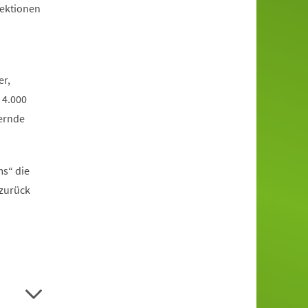
jektionen
er,
 4.000
ernde
ms“ die
 zurück