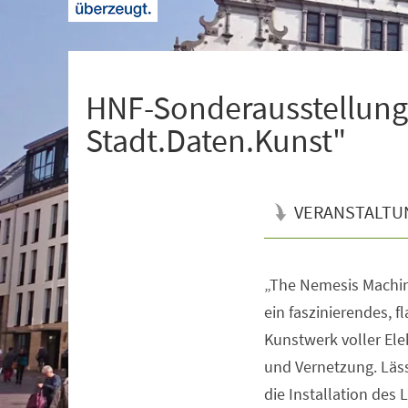
+
1
HNF-Sonderausstellung
Stadt.Daten.Kunst"
VERANSTALTU
„The Nemesis Machine
Veranstaltungsinformationen
ein faszinierendes, f
Kunstwerk voller Ele
und Vernetzung. Läss
die Installation des