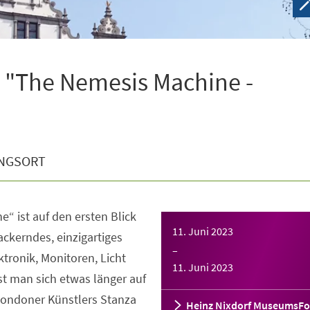
 "The Nemesis Machine -
NGSORT
“ ist auf den ersten Blick
11. Juni 2023
lackerndes, einzigartiges
–
ktronik, Monitoren, Licht
11. Juni 2023
t man sich etwas länger auf
 Londoner Künstlers Stanza
Heinz Nixdorf MuseumsF