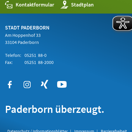
Kontaktformular
(Öffnet
Stadtplan
in
einem
neuen
Tab)
STADT PADERBORN
Am Hoppenhof 33
33104 Paderborn
Telefon:
05251 88-0
Fax:
05251 88-2000
Paderborn überzeugt.
Datenschutz / Informationsblätter
Impressum
Barrierefreiheit