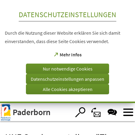
Inhalt anspringen
DATENSCHUTZEINSTELLUNGEN
Durch die Nutzung dieser Website erklären Sie sich damit
einverstanden, dass diese Seite Cookies verwendet.
(Öffnet
Mehr Infos
in
einem
Nur notwendige Cookies
neuen
Tab)
Datenschutzeinstellungen anpassen
Alle Cookies akzeptieren
Visuelle
Paderborn
Assistenzsoftware
öffnen.