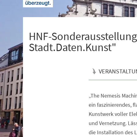
+
1
HNF-Sonderausstellung
Stadt.Daten.Kunst"
VERANSTALTU
„The Nemesis Machine
Veranstaltungsinformationen
ein faszinierendes, f
Kunstwerk voller Ele
und Vernetzung. Läss
die Installation des