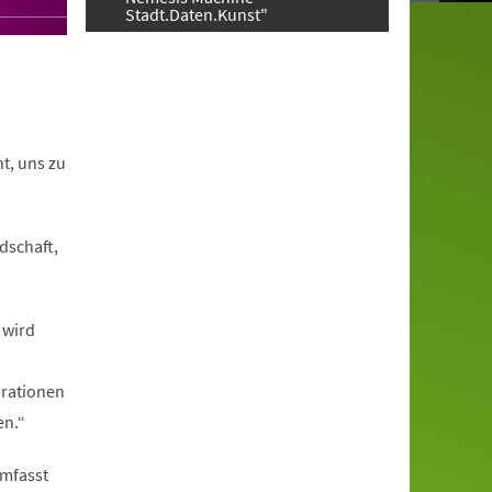
Stadt.Daten.Kunst"
t, uns zu
dschaft,
 wird
brationen
en.“
umfasst