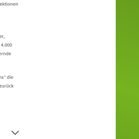
jektionen
er,
 4.000
ernde
ms“ die
 zurück