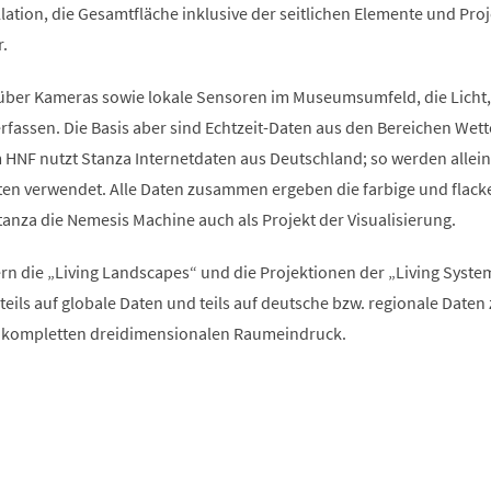
allation, die Gesamtfläche inklusive der seitlichen Elemente und Pro
.
über Kameras sowie lokale Sensoren im Museumsumfeld, die Licht,
fassen. Die Basis aber sind Echtzeit-Daten aus den Bereichen Wett
 HNF nutzt Stanza Internetdaten aus Deutschland; so werden allein
en verwendet. Alle Daten zusammen ergeben die farbige und flack
tanza die Nemesis Machine auch als Projekt der Visualisierung.
n die „Living Landscapes“ und die Projektionen der „Living Syste
n teils auf globale Daten und teils auf deutsche bzw. regionale Daten
n kompletten dreidimensionalen Raumeindruck.