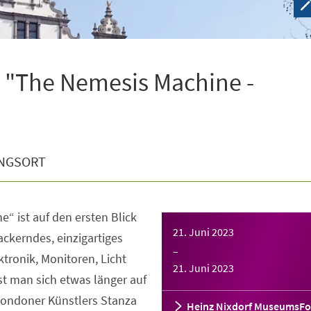
 "The Nemesis Machine -
NGSORT
“ ist auf den ersten Blick
21. Juni 2023
lackerndes, einzigartiges
–
ktronik, Monitoren, Licht
21. Juni 2023
t man sich etwas länger auf
 Londoner Künstlers Stanza
Heinz Nixdorf MuseumsF