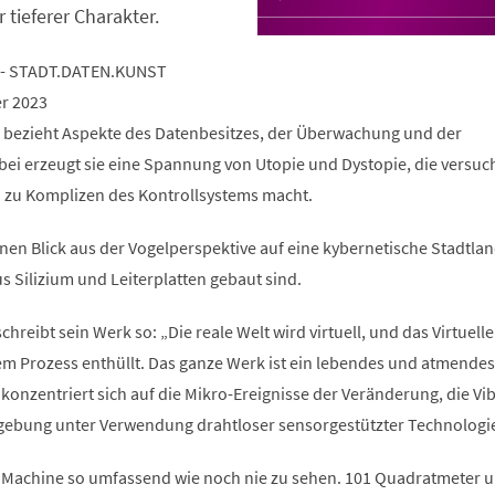
r tieferer Charakter.
 - STADT.DATEN.KUNST
er 2023
 bezieht Aspekte des Datenbesitzes, der Überwachung und der
bei erzeugt sie eine Spannung von Utopie und Dystopie, die versuch
h zu Komplizen des Kontrollsystems macht.
nen Blick aus der Vogelperspektive auf eine kybernetische Stadtlan
s Silizium und Leiterplatten gebaut sind.
hreibt sein Werk so: „Die reale Welt wird virtuell, und das Virtuelle
sem Prozess enthüllt. Das ganze Werk ist ein lebendes und atmendes
konzentriert sich auf die Mikro-Ereignisse der Veränderung, die Vi
ebung unter Verwendung drahtloser sensorgestützter Technologi
 Machine so umfassend wie noch nie zu sehen. 101 Quadratmeter 