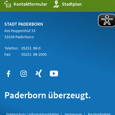
Kontaktformular
(Öffnet
Stadtplan
in
einem
neuen
Tab)
STADT PADERBORN
Am Hoppenhof 33
33104 Paderborn
Telefon:
05251 88-0
Fax:
05251 88-2000
Paderborn überzeugt.
Datenschutz / Informationsblätter
Impressum
Barrierefreiheit