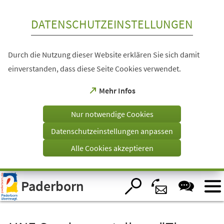
Inhalt anspringen
DATENSCHUTZEINSTELLUNGEN
Durch die Nutzung dieser Website erklären Sie sich damit
einverstanden, dass diese Seite Cookies verwendet.
(Öffnet
Mehr Infos
in
einem
Nur notwendige Cookies
neuen
Tab)
Datenschutzeinstellungen anpassen
Alle Cookies akzeptieren
Visuelle
Paderborn
Assistenzsoftware
öffnen.