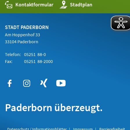
Kontaktformular
(Öffnet
Stadtplan
in
einem
neuen
Tab)
STADT PADERBORN
Am Hoppenhof 33
33104 Paderborn
Telefon:
05251 88-0
Fax:
05251 88-2000
Paderborn überzeugt.
Datenschutz / Informationsblätter
Impressum
Barrierefreiheit