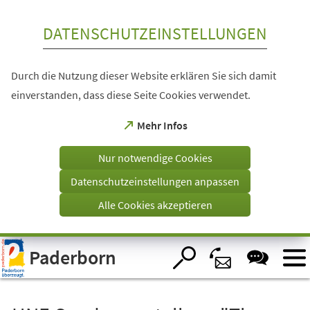
Inhalt anspringen
DATENSCHUTZEINSTELLUNGEN
Durch die Nutzung dieser Website erklären Sie sich damit
einverstanden, dass diese Seite Cookies verwendet.
(Öffnet
Mehr Infos
in
einem
Nur notwendige Cookies
neuen
Tab)
Datenschutzeinstellungen anpassen
Alle Cookies akzeptieren
Visuelle
Paderborn
Assistenzsoftware
öffnen.