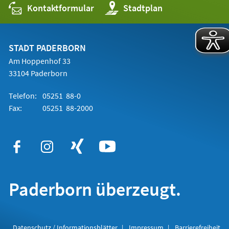
Kontaktformular
(Öffnet
Stadtplan
in
einem
neuen
Tab)
STADT PADERBORN
Am Hoppenhof 33
33104 Paderborn
Telefon:
05251 88-0
Fax:
05251 88-2000
Paderborn überzeugt.
Datenschutz / Informationsblätter
Impressum
Barrierefreiheit