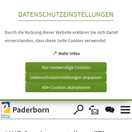
Inhalt anspringen
DATENSCHUTZEINSTELLUNGEN
Durch die Nutzung dieser Website erklären Sie sich damit
einverstanden, dass diese Seite Cookies verwendet.
(Öffnet
Mehr Infos
in
einem
Nur notwendige Cookies
neuen
Tab)
Datenschutzeinstellungen anpassen
Alle Cookies akzeptieren
Visuelle
Paderborn
Assistenzsoftware
öffnen.