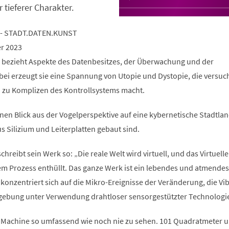
r tieferer Charakter.
 - STADT.DATEN.KUNST
er 2023
 bezieht Aspekte des Datenbesitzes, der Überwachung und der
bei erzeugt sie eine Spannung von Utopie und Dystopie, die versuch
h zu Komplizen des Kontrollsystems macht.
nen Blick aus der Vogelperspektive auf eine kybernetische Stadtlan
s Silizium und Leiterplatten gebaut sind.
hreibt sein Werk so: „Die reale Welt wird virtuell, und das Virtuelle
sem Prozess enthüllt. Das ganze Werk ist ein lebendes und atmendes
konzentriert sich auf die Mikro-Ereignisse der Veränderung, die Vi
ebung unter Verwendung drahtloser sensorgestützter Technologi
 Machine so umfassend wie noch nie zu sehen. 101 Quadratmeter 