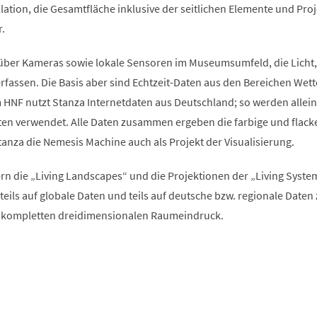
allation, die Gesamtfläche inklusive der seitlichen Elemente und Pro
.
über Kameras sowie lokale Sensoren im Museumsumfeld, die Licht,
fassen. Die Basis aber sind Echtzeit-Daten aus den Bereichen Wett
 HNF nutzt Stanza Internetdaten aus Deutschland; so werden allein
en verwendet. Alle Daten zusammen ergeben die farbige und flack
tanza die Nemesis Machine auch als Projekt der Visualisierung.
n die „Living Landscapes“ und die Projektionen der „Living Syste
n teils auf globale Daten und teils auf deutsche bzw. regionale Daten
n kompletten dreidimensionalen Raumeindruck.