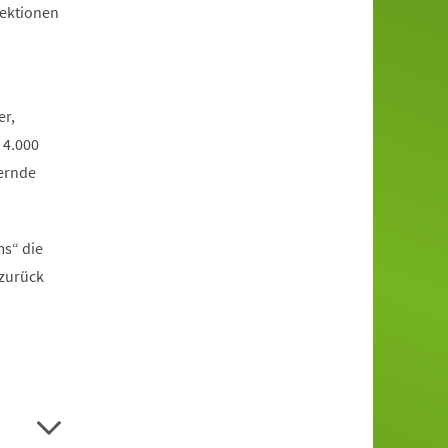
jektionen
er,
 4.000
ernde
ms“ die
 zurück