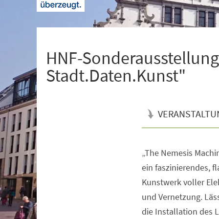
+
1
HNF-Sonderausstellung
Stadt.Daten.Kunst"
VERANSTALTU
„The Nemesis Machine
Veranstaltungsinformationen
ein faszinierendes, f
Kunstwerk voller Ele
und Vernetzung. Läss
die Installation des