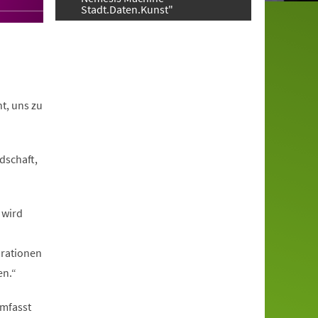
Stadt.Daten.Kunst"
t, uns zu
dschaft,
 wird
brationen
en.“
umfasst