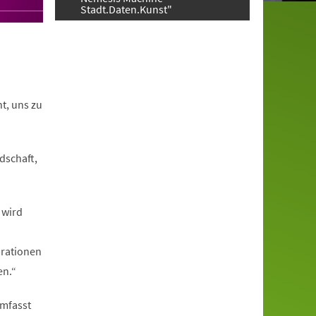
Stadt.Daten.Kunst"
t, uns zu
dschaft,
 wird
brationen
en.“
umfasst