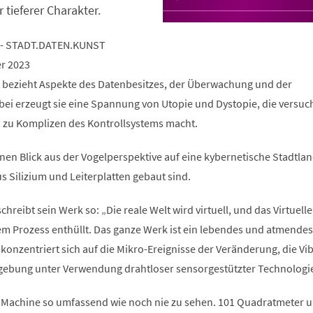
r tieferer Charakter.
 - STADT.DATEN.KUNST
er 2023
 bezieht Aspekte des Datenbesitzes, der Überwachung und der
bei erzeugt sie eine Spannung von Utopie und Dystopie, die versuch
h zu Komplizen des Kontrollsystems macht.
nen Blick aus der Vogelperspektive auf eine kybernetische Stadtlan
s Silizium und Leiterplatten gebaut sind.
hreibt sein Werk so: „Die reale Welt wird virtuell, und das Virtuelle
sem Prozess enthüllt. Das ganze Werk ist ein lebendes und atmendes
konzentriert sich auf die Mikro-Ereignisse der Veränderung, die Vi
ebung unter Verwendung drahtloser sensorgestützter Technologi
 Machine so umfassend wie noch nie zu sehen. 101 Quadratmeter 