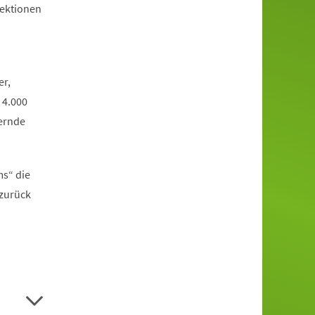
jektionen
er,
 4.000
ernde
ms“ die
 zurück