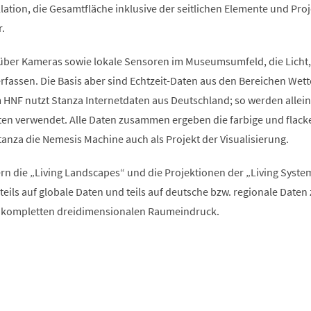
allation, die Gesamtfläche inklusive der seitlichen Elemente und Pro
.
über Kameras sowie lokale Sensoren im Museumsumfeld, die Licht,
fassen. Die Basis aber sind Echtzeit-Daten aus den Bereichen Wett
 HNF nutzt Stanza Internetdaten aus Deutschland; so werden allein
en verwendet. Alle Daten zusammen ergeben die farbige und flack
tanza die Nemesis Machine auch als Projekt der Visualisierung.
n die „Living Landscapes“ und die Projektionen der „Living Syste
n teils auf globale Daten und teils auf deutsche bzw. regionale Daten
n kompletten dreidimensionalen Raumeindruck.