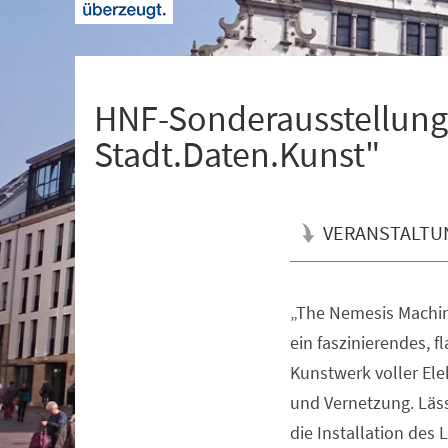
+
1
HNF-Sonderausstellung
Stadt.Daten.Kunst"
VERANSTALTU
„The Nemesis Machine
Veranstaltungsinformationen
ein faszinierendes, f
Kunstwerk voller Ele
und Vernetzung. Läss
die Installation des