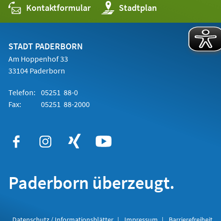
Kontaktformular
(Öffnet
Stadtplan
in
einem
neuen
Tab)
STADT PADERBORN
Am Hoppenhof 33
33104 Paderborn
Telefon:
05251 88-0
Fax:
05251 88-2000
Paderborn überzeugt.
Datenschutz / Informationsblätter
Impressum
Barrierefreiheit