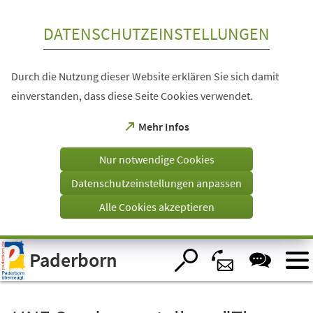
Inhalt anspringen
DATENSCHUTZEINSTELLUNGEN
Durch die Nutzung dieser Website erklären Sie sich damit
einverstanden, dass diese Seite Cookies verwendet.
(Öffnet
Mehr Infos
in
einem
Nur notwendige Cookies
neuen
Tab)
Datenschutzeinstellungen anpassen
Alle Cookies akzeptieren
Visuelle
Paderborn
Assistenzsoftware
öffnen.