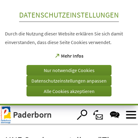
Inhalt anspringen
DATENSCHUTZEINSTELLUNGEN
Durch die Nutzung dieser Website erklären Sie sich damit
einverstanden, dass diese Seite Cookies verwendet.
(Öffnet
Mehr Infos
in
einem
Nur notwendige Cookies
neuen
Tab)
Datenschutzeinstellungen anpassen
Alle Cookies akzeptieren
Visuelle
Paderborn
Assistenzsoftware
öffnen.