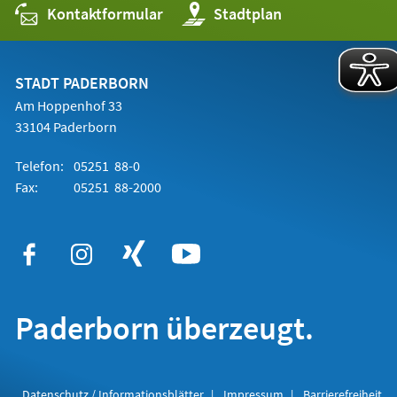
Kontaktformular
(Öffnet
Stadtplan
in
einem
neuen
Tab)
STADT PADERBORN
Am Hoppenhof 33
33104 Paderborn
Telefon:
05251 88-0
Fax:
05251 88-2000
Paderborn überzeugt.
Datenschutz / Informationsblätter
Impressum
Barrierefreiheit