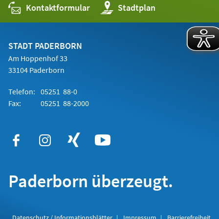
Kontaktformular
(Öffnet
Stadtplan
in
einem
neuen
Tab)
STADT PADERBORN
Am Hoppenhof 33
33104 Paderborn
Telefon:
05251 88-0
Fax:
05251 88-2000
Paderborn überzeugt.
Datenschutz / Informationsblätter
Impressum
Barrierefreiheit