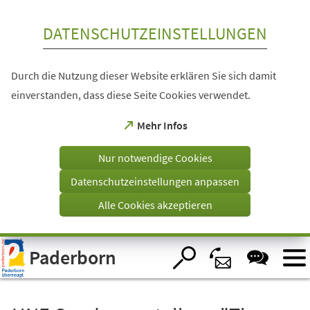
Inhalt anspringen
DATENSCHUTZEINSTELLUNGEN
Durch die Nutzung dieser Website erklären Sie sich damit
einverstanden, dass diese Seite Cookies verwendet.
(Öffnet
Mehr Infos
in
einem
Nur notwendige Cookies
neuen
Tab)
Datenschutzeinstellungen anpassen
Alle Cookies akzeptieren
Visuelle
Paderborn
Assistenzsoftware
öffnen.