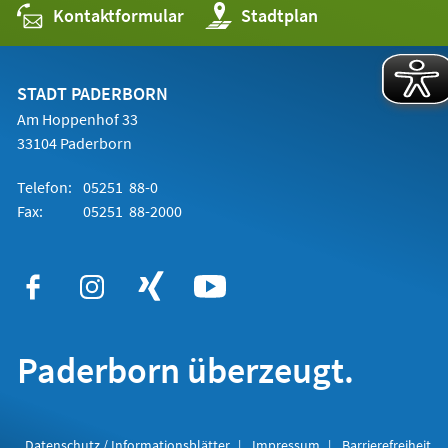
Kontaktformular
(Öffnet
Stadtplan
in
einem
neuen
Tab)
STADT PADERBORN
Am Hoppenhof 33
33104 Paderborn
Telefon:
05251 88-0
Fax:
05251 88-2000
Paderborn überzeugt.
Datenschutz / Informationsblätter
Impressum
Barrierefreiheit