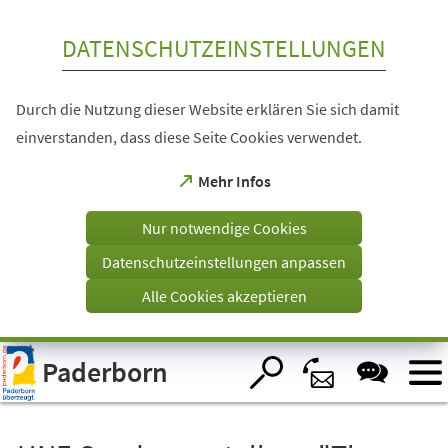
Inhalt anspringen
DATENSCHUTZEINSTELLUNGEN
Durch die Nutzung dieser Website erklären Sie sich damit
einverstanden, dass diese Seite Cookies verwendet.
(Öffnet
Mehr Infos
in
einem
Nur notwendige Cookies
neuen
Tab)
Datenschutzeinstellungen anpassen
Alle Cookies akzeptieren
Visuelle
Paderborn
Assistenzsoftware
öffnen.