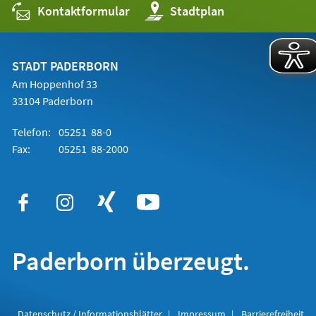
Kontaktformular
(Öffnet
Stadtplan
in
einem
neuen
Tab)
STADT PADERBORN
Am Hoppenhof 33
33104 Paderborn
Telefon:
05251 88-0
Fax:
05251 88-2000
Paderborn überzeugt.
Datenschutz / Informationsblätter
Impressum
Barrierefreiheit