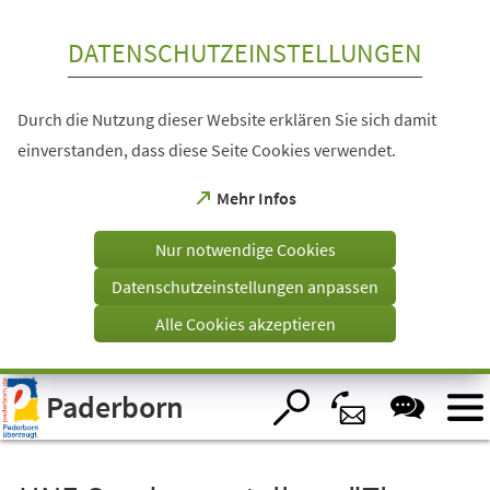
Inhalt anspringen
DATENSCHUTZEINSTELLUNGEN
Durch die Nutzung dieser Website erklären Sie sich damit
einverstanden, dass diese Seite Cookies verwendet.
(Öffnet
Mehr Infos
in
einem
Nur notwendige Cookies
neuen
Tab)
Datenschutzeinstellungen anpassen
Alle Cookies akzeptieren
Visuelle
Paderborn
Assistenzsoftware
öffnen.