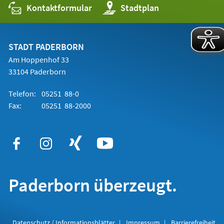
Kontaktformular
(Öffnet
Stadtplan
in
einem
neuen
Tab)
STADT PADERBORN
Am Hoppenhof 33
33104 Paderborn
Telefon:
05251 88-0
Fax:
05251 88-2000
Paderborn überzeugt.
Datenschutz / Informationsblätter
Impressum
Barrierefreiheit