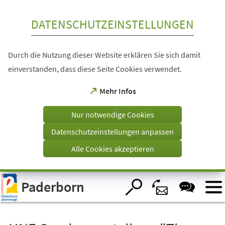
Inhalt anspringen
DATENSCHUTZEINSTELLUNGEN
Durch die Nutzung dieser Website erklären Sie sich damit
einverstanden, dass diese Seite Cookies verwendet.
(Öffnet
Mehr Infos
in
einem
Nur notwendige Cookies
neuen
Tab)
Datenschutzeinstellungen anpassen
Alle Cookies akzeptieren
Visuelle
Paderborn
Assistenzsoftware
öffnen.