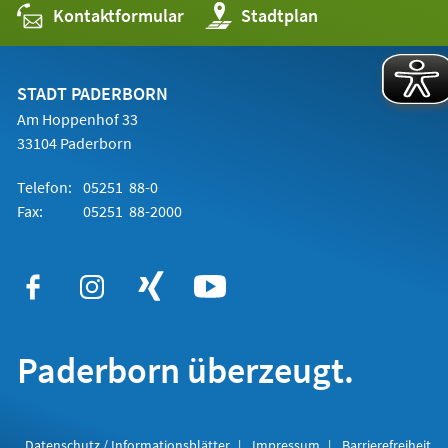
Kontaktformular
(Öffnet
Stadtplan
in
einem
neuen
Tab)
STADT PADERBORN
Am Hoppenhof 33
33104 Paderborn
Telefon:
05251 88-0
Fax:
05251 88-2000
Paderborn überzeugt.
Datenschutz / Informationsblätter
Impressum
Barrierefreiheit