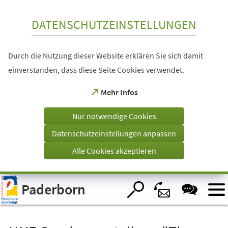
Inhalt anspringen
DATENSCHUTZEINSTELLUNGEN
Durch die Nutzung dieser Website erklären Sie sich damit
einverstanden, dass diese Seite Cookies verwendet.
(Öffnet
Mehr Infos
in
einem
Nur notwendige Cookies
neuen
Tab)
Datenschutzeinstellungen anpassen
Alle Cookies akzeptieren
Visuelle
Paderborn
Assistenzsoftware
öffnen.