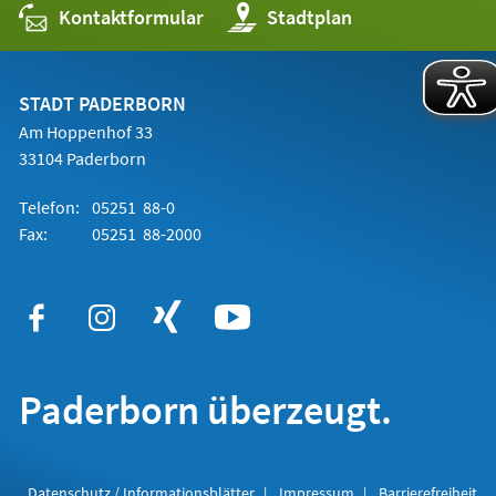
Kontaktformular
(Öffnet
Stadtplan
in
einem
neuen
Tab)
STADT PADERBORN
Am Hoppenhof 33
33104 Paderborn
Telefon:
05251 88-0
Fax:
05251 88-2000
Paderborn überzeugt.
Datenschutz / Informationsblätter
Impressum
Barrierefreiheit