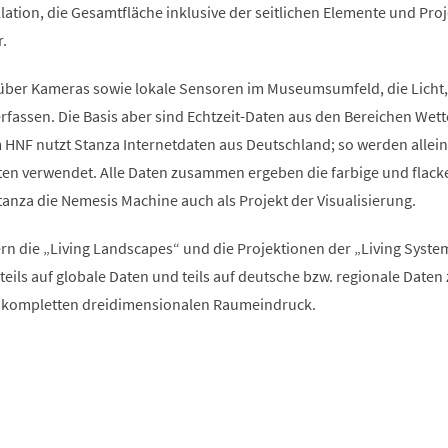
allation, die Gesamtfläche inklusive der seitlichen Elemente und Pro
.
über Kameras sowie lokale Sensoren im Museumsumfeld, die Licht,
fassen. Die Basis aber sind Echtzeit-Daten aus den Bereichen Wett
 HNF nutzt Stanza Internetdaten aus Deutschland; so werden allein
en verwendet. Alle Daten zusammen ergeben die farbige und flack
tanza die Nemesis Machine auch als Projekt der Visualisierung.
n die „Living Landscapes“ und die Projektionen der „Living Syste
n teils auf globale Daten und teils auf deutsche bzw. regionale Daten
n kompletten dreidimensionalen Raumeindruck.