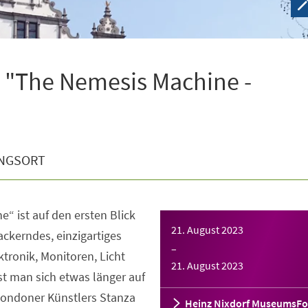
 "The Nemesis Machine -
NGSORT
“ ist auf den ersten Blick
21. August 2023
lackerndes, einzigartiges
–
ktronik, Monitoren, Licht
21. August 2023
t man sich etwas länger auf
 Londoner Künstlers Stanza
Heinz Nixdorf MuseumsF