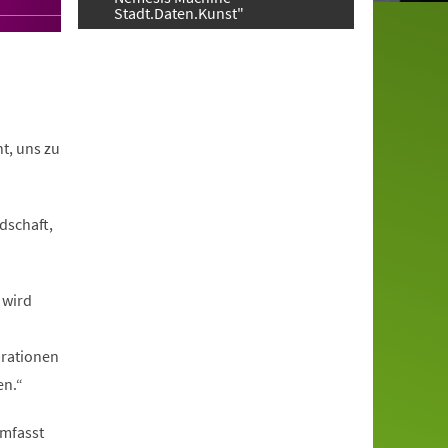
Stadt.Daten.Kunst"
t, uns zu
dschaft,
 wird
brationen
en.“
umfasst