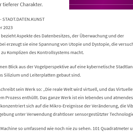
r tieferer Charakter.
 - STADT.DATEN.KUNST
er 2023
 bezieht Aspekte des Datenbesitzes, der Überwachung und der
bei erzeugt sie eine Spannung von Utopie und Dystopie, die versuch
h zu Komplizen des Kontrollsystems macht.
nen Blick aus der Vogelperspektive auf eine kybernetische Stadtlan
s Silizium und Leiterplatten gebaut sind.
hreibt sein Werk so: „Die reale Welt wird virtuell, und das Virtuelle
sem Prozess enthüllt. Das ganze Werk ist ein lebendes und atmendes
konzentriert sich auf die Mikro-Ereignisse der Veränderung, die Vi
ebung unter Verwendung drahtloser sensorgestützter Technologi
 Machine so umfassend wie noch nie zu sehen. 101 Quadratmeter 