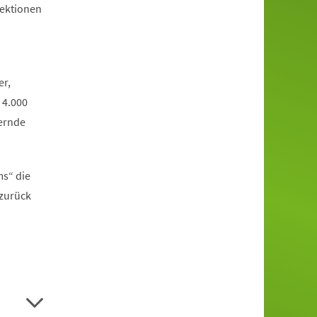
jektionen
er,
 4.000
ernde
ms“ die
 zurück