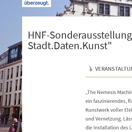
+
1
HNF-Sonderausstellung
Stadt.Daten.Kunst"
VERANSTALTU
„The Nemesis Machine
Veranstaltungsinformationen
ein faszinierendes, f
Kunstwerk voller Ele
und Vernetzung. Läss
die Installation des