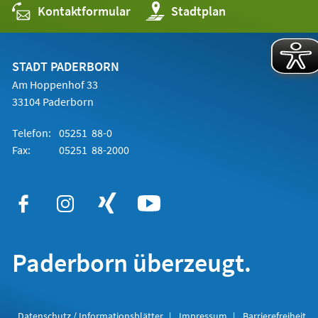
Kontaktformular
(Öffnet
Stadtplan
in
einem
neuen
Tab)
STADT PADERBORN
Am Hoppenhof 33
33104 Paderborn
Telefon:
05251 88-0
Fax:
05251 88-2000
Paderborn überzeugt.
Datenschutz / Informationsblätter
Impressum
Barrierefreiheit