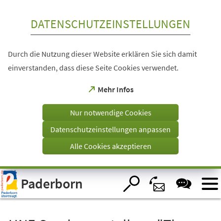
Inhalt anspringen
DATENSCHUTZEINSTELLUNGEN
Durch die Nutzung dieser Website erklären Sie sich damit
einverstanden, dass diese Seite Cookies verwendet.
(Öffnet
Mehr Infos
in
einem
Nur notwendige Cookies
neuen
Tab)
Datenschutzeinstellungen anpassen
Alle Cookies akzeptieren
Visuelle
Paderborn
Assistenzsoftware
öffnen.