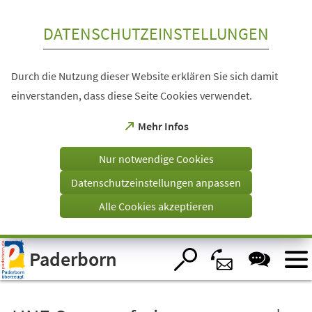
Inhalt anspringen
DATENSCHUTZEINSTELLUNGEN
Durch die Nutzung dieser Website erklären Sie sich damit
einverstanden, dass diese Seite Cookies verwendet.
(Öffnet
Mehr Infos
in
einem
Nur notwendige Cookies
neuen
Tab)
Datenschutzeinstellungen anpassen
Alle Cookies akzeptieren
Visuelle
Paderborn
Assistenzsoftware
öffnen.