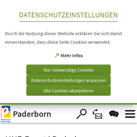
Inhalt anspringen
DATENSCHUTZEINSTELLUNGEN
Durch die Nutzung dieser Website erklären Sie sich damit
einverstanden, dass diese Seite Cookies verwendet.
(Öffnet
Mehr Infos
in
einem
Nur notwendige Cookies
neuen
Tab)
Datenschutzeinstellungen anpassen
Alle Cookies akzeptieren
Visuelle
Paderborn
Assistenzsoftware
öffnen.