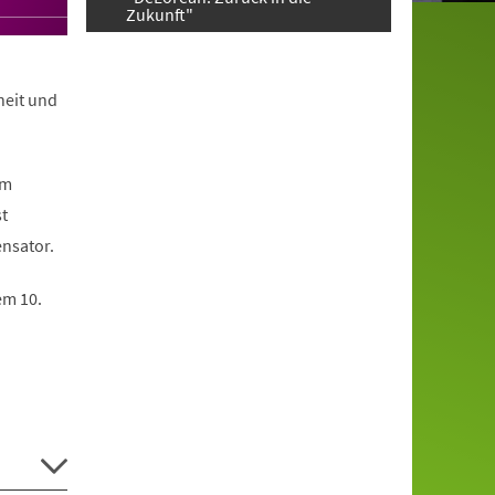
Zukunft"
heit und
em
st
nsator.
em 10.