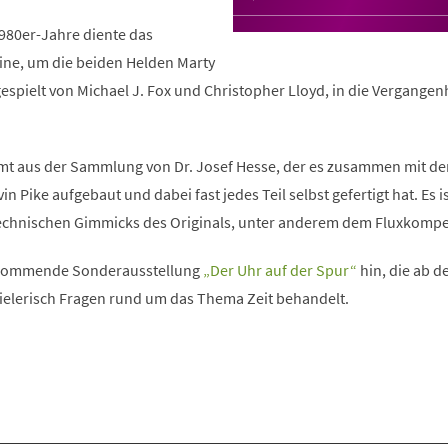
 1980er-Jahre diente das
ine, um die beiden Helden Marty
spielt von Michael J. Fox und Christopher Lloyd, in die Vergangen
mt aus der Sammlung von Dr. Josef Hesse, der es zusammen mit d
in Pike aufgebaut und dabei fast jedes Teil selbst gefertigt hat. Es i
 technischen Gimmicks des Originals, unter anderem dem Fluxkompe
e kommende Sonderausstellung
„Der Uhr auf der Spur“
hin, die ab d
ielerisch Fragen rund um das Thema Zeit behandelt.