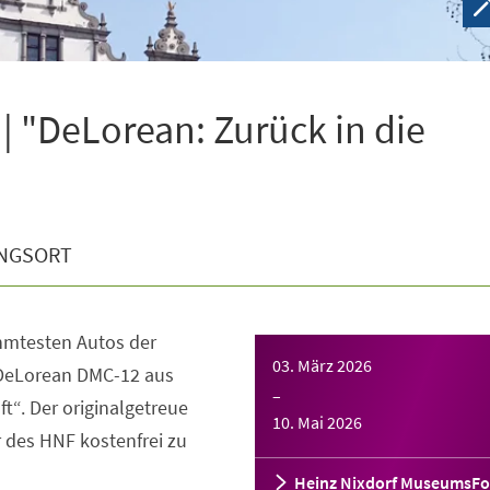
| "DeLorean: Zurück in die
NGSORT
ühmtesten Autos der
03. März 2026
 DeLorean DMC-12 aus
–
t“. Der originalgetreue
10. Mai 2026
 des HNF kostenfrei zu
Heinz Nixdorf MuseumsF