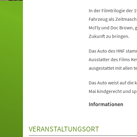
In der Filmtrilogie der
Fahrzeug als Zeitmasch
McFly und Doc Brown, ge
Zukunft zu bringen.
Das Auto des HNF stam
Ausstatter des Films Kev
ausgestattet mit allen
(Öffnet
Das Auto weist auf di
in
Mai kindgerecht und sp
einem
Informationen
neuen
Tab)
VERANSTALTUNGSORT