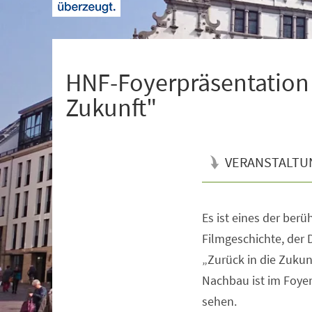
+
1
HNF-Foyerpräsentation 
Zukunft"
VERANSTALTU
Es ist eines der ber
Veranstaltungsinformationen
Filmgeschichte, der
„Zurück in die Zukunf
Nachbau ist im Foyer
sehen.