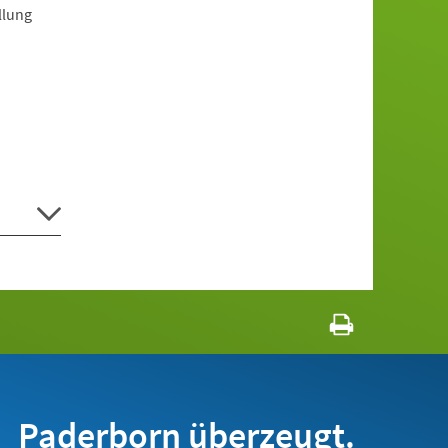
llung
Paderborn überzeugt.