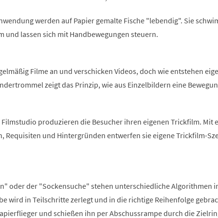
 Anwendung werden auf Papier gemalte Fische "lebendig". Sie schw
m und lassen sich mit Handbewegungen steuern.
gelmäßig Filme an und verschicken Videos, doch wie entstehen eige
ndertrommel zeigt das Prinzip, wie aus Einzelbildern eine Bewegu
Filmstudio produzieren die Besucher ihren eigenen Trickfilm. Mit 
n, Requisiten und Hintergründen entwerfen sie eigene Trickfilm-Sz
 an" oder der "Sockensuche" stehen unterschiedliche Algorithmen 
e wird in Teilschritte zerlegt und in die richtige Reihenfolge gebrac
apierflieger und schießen ihn per Abschussrampe durch die Zielrin