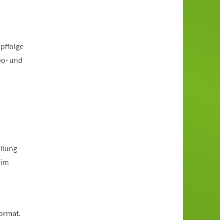
pffolge
po- und
llung
eim
Format.