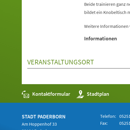
Beide trainieren ganz 
bildet ein Knobeltisch m
Weitere Informationen
Informationen
VERANSTALTUNGSORT
Kontaktformular
(Öffnet
Stadtplan
in
einem
neuen
Tab)
STADT PADERBORN
Telefon:
05251
Fax:
05251
Am Hoppenhof 33