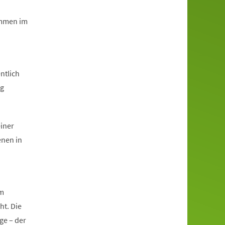
immen im
ntlich
ng
einer
enen in
im
ht. Die
ge – der