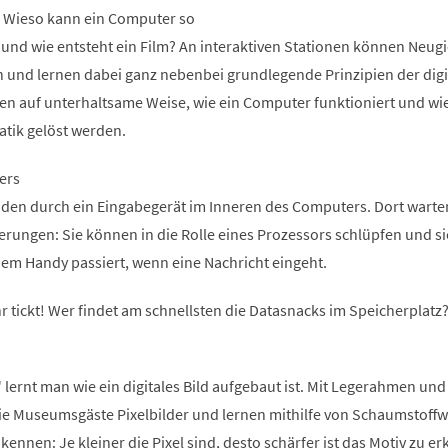
n. Wieso kann ein Computer so
 und wie entsteht ein Film? An interaktiven Stationen können Neugi
n und lernen dabei ganz nebenbei grundlegende Prinzipien der digi
ren auf unterhaltsame Weise, wie ein Computer funktioniert und wi
atik gelöst werden.
ers
den durch ein Eingabegerät im Inneren des Computers. Dort warte
ungen: Sie können in die Rolle eines Prozessors schlüpfen und si
inem Handy passiert, wenn eine Nachricht eingeht.
r tickt! Wer findet am schnellsten die Datasnacks im Speicherplatz
 lernt man wie ein digitales Bild aufgebaut ist. Mit Legerahmen und
die Museumsgäste Pixelbilder und lernen mithilfe von Schaumstoffw
kennen: Je kleiner die Pixel sind, desto schärfer ist das Motiv zu e