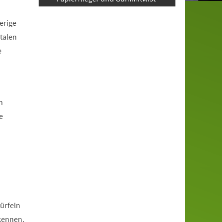
erige
talen
e
n
e
?
ürfeln
rkennen.