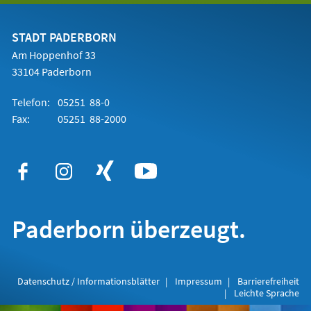
einem
neuen
Tab)
STADT PADERBORN
Am Hoppenhof 33
33104 Paderborn
Telefon:
05251 88-0
Fax:
05251 88-2000
Paderborn überzeugt.
Datenschutz / Informationsblätter
Impressum
Barrierefreiheit
Leichte Sprache