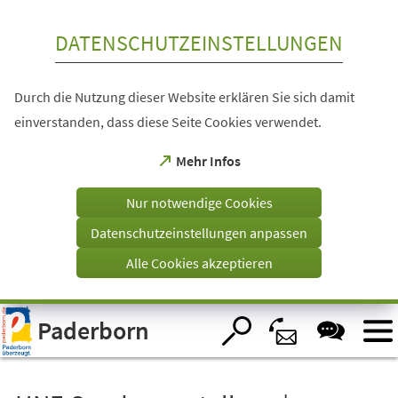
Inhalt anspringen
DATENSCHUTZEINSTELLUNGEN
Durch die Nutzung dieser Website erklären Sie sich damit
einverstanden, dass diese Seite Cookies verwendet.
(Öffnet
Mehr Infos
in
einem
Nur notwendige Cookies
neuen
Tab)
Datenschutzeinstellungen anpassen
Alle Cookies akzeptieren
Visuelle
Paderborn
Assistenzsoftware
öffnen.