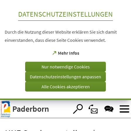
Inhalt anspringen
DATENSCHUTZEINSTELLUNGEN
Durch die Nutzung dieser Website erklären Sie sich damit
einverstanden, dass diese Seite Cookies verwendet.
(Öffnet
Mehr Infos
in
einem
Nur notwendige Cookies
neuen
Tab)
Datenschutzeinstellungen anpassen
Alle Cookies akzeptieren
Visuelle
Paderborn
Assistenzsoftware
öffnen.