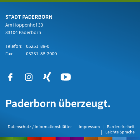
einem
neuen
Tab)
STADT PADERBORN
Am Hoppenhof 33
33104 Paderborn
Telefon:
05251 88-0
Fax:
05251 88-2000
Paderborn überzeugt.
Datenschutz / Informationsblätter
Impressum
Barrierefreiheit
Leichte Sprache