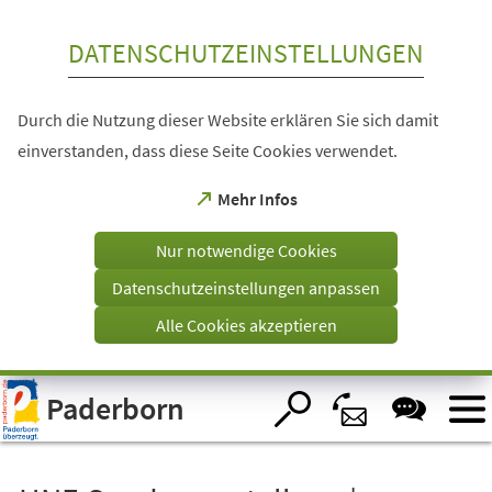
Inhalt anspringen
DATENSCHUTZEINSTELLUNGEN
Durch die Nutzung dieser Website erklären Sie sich damit
einverstanden, dass diese Seite Cookies verwendet.
(Öffnet
Mehr Infos
in
einem
Nur notwendige Cookies
neuen
Tab)
Datenschutzeinstellungen anpassen
Alle Cookies akzeptieren
Visuelle
Paderborn
Assistenzsoftware
öffnen.