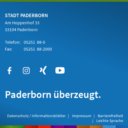
einem
neuen
Tab)
STADT PADERBORN
Am Hoppenhof 33
33104 Paderborn
Telefon:
05251 88-0
Fax:
05251 88-2000
Paderborn überzeugt.
Datenschutz / Informationsblätter
Impressum
Barrierefreiheit
Leichte Sprache