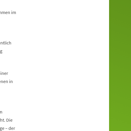
immen im
ntlich
ng
einer
enen in
im
ht. Die
ge – der