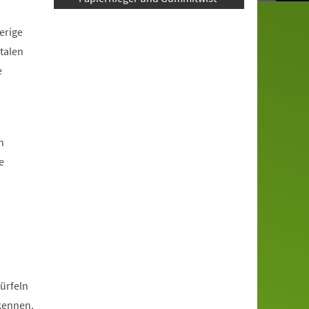
erige
talen
e
n
e
?
ürfeln
rkennen.