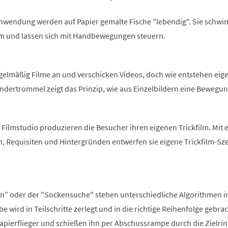
 Anwendung werden auf Papier gemalte Fische "lebendig". Sie schw
m und lassen sich mit Handbewegungen steuern.
gelmäßig Filme an und verschicken Videos, doch wie entstehen eige
ndertrommel zeigt das Prinzip, wie aus Einzelbildern eine Bewegu
Filmstudio produzieren die Besucher ihren eigenen Trickfilm. Mit 
n, Requisiten und Hintergründen entwerfen sie eigene Trickfilm-Sz
 an" oder der "Sockensuche" stehen unterschiedliche Algorithmen 
e wird in Teilschritte zerlegt und in die richtige Reihenfolge gebrac
apierflieger und schießen ihn per Abschussrampe durch die Zielrin