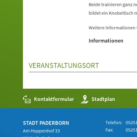
Beide trainieren ganz 
bildet ein Knobeltisch m
Weitere Informationen
Informationen
VERANSTALTUNGSORT
Kontaktformular
(Öffnet
Stadtplan
in
einem
neuen
Tab)
STADT PADERBORN
Telefon:
05251
Fax:
05251
Am Hoppenhof 33