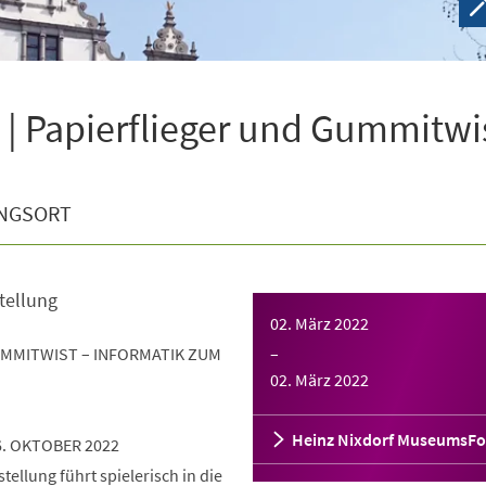
| Papierflieger und Gummitwi
NGSORT
tellung
02. März 2022
UMMITWIST – INFORMATIK ZUM
–
02. März 2022
Heinz Nixdorf MuseumsF
6. OKTOBER 2022
ellung führt spielerisch in die