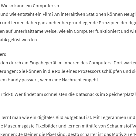
n. Wieso kann ein Computer so
 und wie entsteht ein Film? An interaktiven Stationen können Neugi
n und lernen dabei ganz nebenbei grundlegende Prinzipien der digi
ren auf unterhaltsame Weise, wie ein Computer funktioniert und wi
atik gelöst werden.
ers
den durch ein Eingabegerät im Inneren des Computers. Dort warte
ungen: Sie können in die Rolle eines Prozessors schlüpfen und si
inem Handy passiert, wenn eine Nachricht eingeht.
r tickt! Wer findet am schnellsten die Datasnacks im Speicherplatz
 lernt man wie ein digitales Bild aufgebaut ist. Mit Legerahmen und
die Museumsgäste Pixelbilder und lernen mithilfe von Schaumstoffw
kennen: Je kleiner die Pixel sind, desto schärfer ist das Motiv zu e