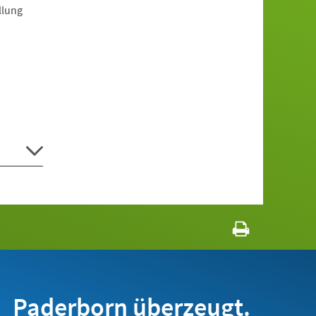
llung
Paderborn überzeugt.