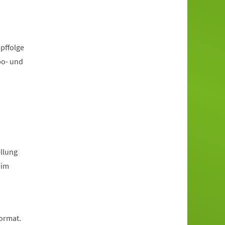
pffolge
po- und
llung
eim
Format.