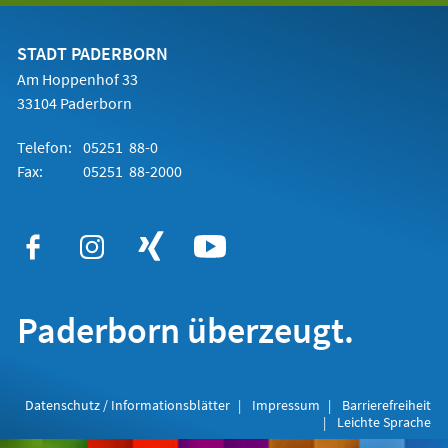
einem
neuen
Tab)
STADT PADERBORN
Am Hoppenhof 33
33104 Paderborn
Telefon:
05251 88-0
Fax:
05251 88-2000
Paderborn überzeugt.
Datenschutz / Informationsblätter
Impressum
Barrierefreiheit
Leichte Sprache